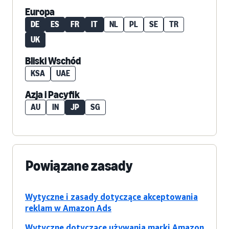
Europa
DE
ES
FR
IT
NL
PL
SE
TR
UK
Bliski Wschód
KSA
UAE
Azja i Pacyfik
AU
IN
JP
SG
Powiązane zasady
Wytyczne i zasady dotyczące akceptowania
reklam w Amazon Ads
Wytyczne dotyczące używania marki Amazon