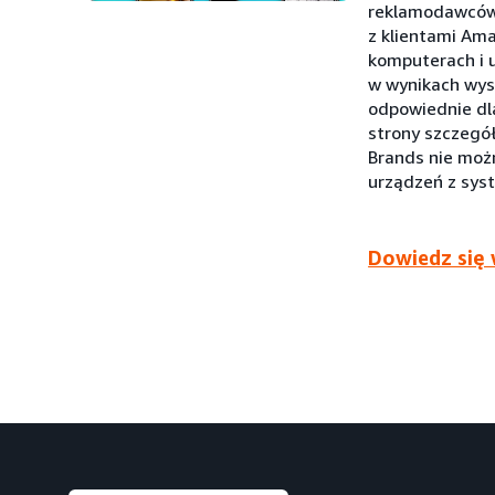
reklamodawców 
z klientami Am
komputerach i 
w wynikach wys
odpowiednie dla
strony szczegó
Brands nie możn
urządzeń z sys
Dowiedz się 