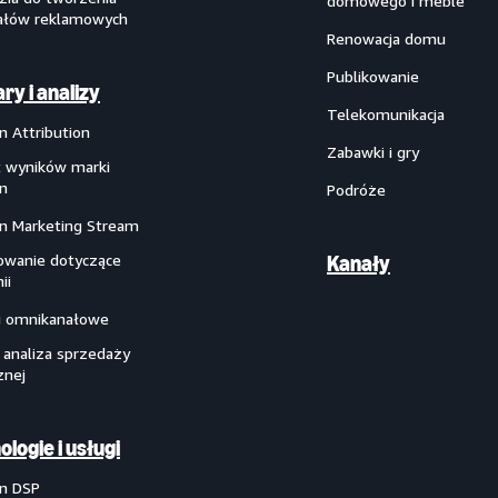
domowego i meble
ałów reklamowych
Renowacja domu
Publikowanie
ry i analizy
Telekomunikacja
 Attribution
Zabawki i gry
 wyników marki
n
Podróże
 Marketing Stream
owanie dotyczące
Kanały
ii
i omnikanałowe
 analiza sprzedaży
znej
ologie i usługi
n DSP