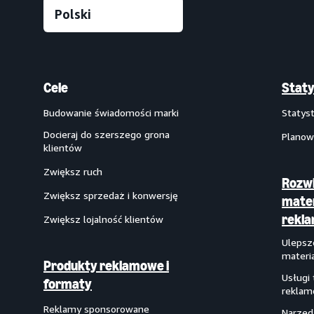
Cele
Staty
Budowanie świadomości marki
Statys
Docieraj do szerszego grona
Planow
klientów
Zwiększ ruch
Rozwi
Zwiększ sprzedaż i konwersję
mate
rekl
Zwiększ lojalność klientów
Ulepsz
materi
Produkty reklamowe i
Usługi
formaty
reklam
Reklamy sponsorowane
Narzęd