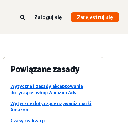
Zaloguj się
Zarejestruj się
Powiązane zasady
Wytyczne i zasady akceptowania
dotyczące usługi Amazon Ads
Wytyczne dotyczące używania marki
Amazon
Czasy realizacji