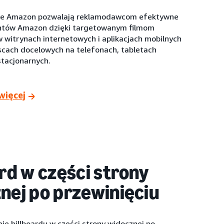
we Amazon pozwalają reklamodawcom efektywne
entów Amazon dzięki targetowanym filmom
 witrynach internetowych i aplikacjach mobilnych
cach docelowych na telefonach, tabletach
stacjonarnych.
więcej
ard w części strony
nej po przewinięciu
e billboardu w części strony widocznej po