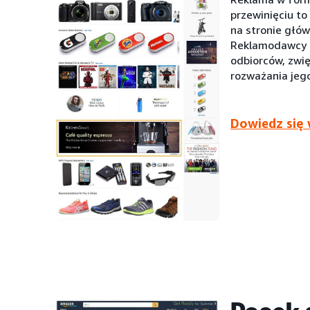
przewinięciu to
na stronie głó
Reklamodawcy m
odbiorców, zwi
rozważania jeg
Dowiedz się 