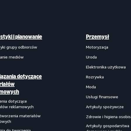
styki i planowanie
Przemysł
tyki grupy odbiorców
Motoryzacja
anie mediów
Uroda
Elektronika użytkowa
ązania dotyczące
Rozrywka
riałów
Moda
amowych
Usługi finansowe
enia dotyczące
ałów reklamowych
Artykuły spożywcze
 tworzenia materiałów
Zdrowie i higiena osobis
owych
Artykuły gospodarstwa
zia do tworzenia