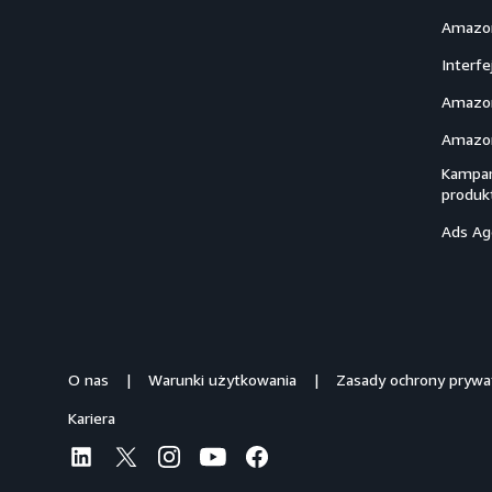
Amazon
Interf
Amazon
Amazon
Kampan
produk
Ads Ag
O nas
Warunki użytkowania
Zasady ochrony prywa
Kariera