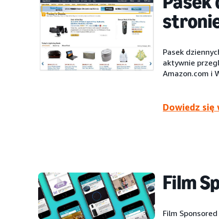
Pasek 
stroni
Pasek dziennych
aktywnie przeg
Amazon.com i 
Dowiedz się 
Film S
Film Sponsored