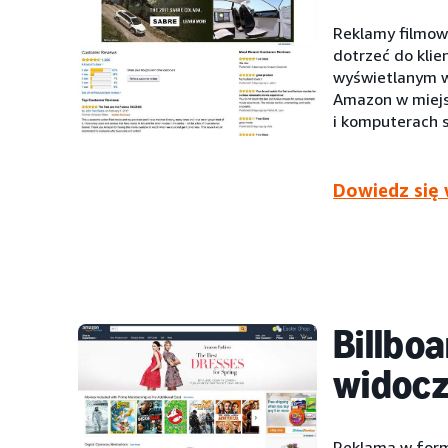
Reklamy filmo
dotrzeć do kli
wyświetlanym w
Amazon w miejs
i komputerach 
Dowiedz się 
Billbo
widocz
Reklama w formi