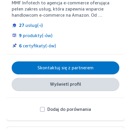
MMF Infotech to agencja e-commerce oferująca 
pełen zakres usług, która zapewnia wsparcie 
handlowcom e-commerce na Amazon. Od 
zarządzania kontami po projektowanie strategii 
27
usług(-i)
marketingowej pomagamy markom na Amazon 
wykorzystać ich obecność w Amazon i poza nim. 
9
produkty(-ów)
Oferujemy kompleksowe usługi sprzedawcom i 
dostawcom w celu budowania obecności na 
6
certyfikaty(-ów)
różnych rynkach Amazon.
Skontaktuj się z partnerem
Wyświetl profil
Dodaj do porównania