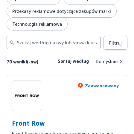
Przekazy reklamowe dotyczące zakupów marki
Technologia reklamowa
Szukaj
Filtruj
według
nazwy
lub
Sortuj według
Domyślnie
70 wyniki(-ów)
słowa
kluczowego
Zaawansowany
Front Row
Front Row wspiera firmy w rozwoju i umacnianiu 