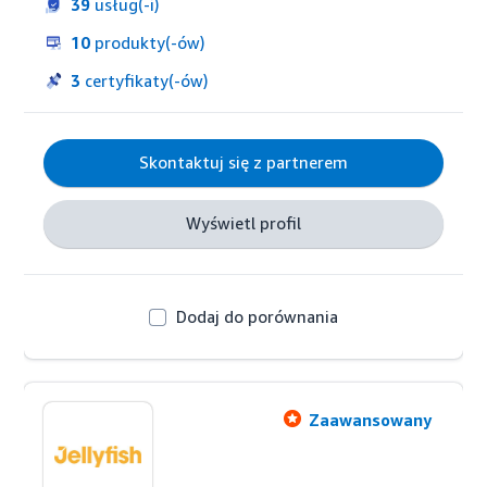
39
usług(-i)
Amazon na wszystkich rynkach 
międzynarodowych. Tworzymy treści (strony 
10
produkty(-ów)
szczegółów produktu, brandstore, A+, historia 
marki, zdjęć produktowych, zdjęć lifestylowych i 
3
certyfikaty(-ów)
filmów wideo) w 9 językach i bierzemy 
odpowiedzialność za kampanie PPC i DSP na 
rynkach międzynarodowych.
Skontaktuj się z partnerem
Wyświetl profil
Dodaj do porównania
Zaawansowany