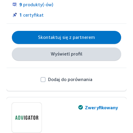
Pomożemy Ci ustalić budżet reklamowy, 
9
produkty(-ów)
wybierzemy produkty do kampanii oraz 
dobierzemy odpowiednie słowa kluczowe, na które 
1
certyfikat
będziemy się pozycjonować. Ustawimy 
odpowiednie stawki reklamowe oraz na bieżąco 
będziemy optymalizować kampanie.
Skontaktuj się z partnerem
Wyświetl profil
Dodaj do porównania
Zweryfikowany