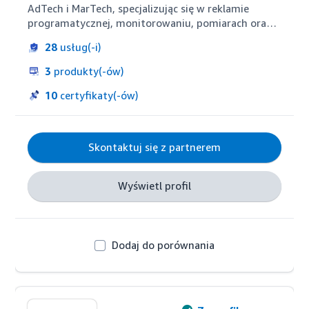
AdTech i MarTech, specjalizując się w reklamie 
programatycznej, monitorowaniu, pomiarach oraz 
zarządzaniu danymi. Z siedzibami w Paryżu i 
28
usług(-i)
Brukseli oraz zasięgiem obejmującym region EMEA, 
Programmads oferuje swoim klientom 
3
produkty(-ów)
(reklamodawcom i agencjom) kompleksowe 
wsparcie w zakresie narzędzi marketingu 
10
certyfikaty(-ów)
cyfrowego, takich jak Amazon DSP i Amazon 
Marketing Cloud.Celem firmy jest poprawa 
wyników działań marketingowych dzięki 
Skontaktuj się z partnerem
zastosowaniu technologii.
Wyświetl profil
Dodaj do porównania