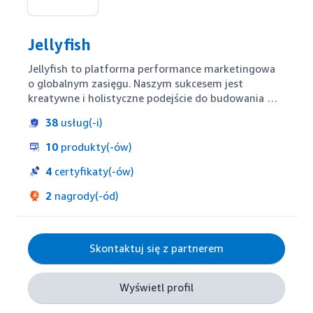
Jellyfish
Jellyfish to platforma performance marketingowa 
o globalnym zasięgu. Naszym sukcesem jest 
kreatywne i holistyczne podejście do budowania 
marki. Łączymy kompetencje techniczne, medialne 
38
usług(-i)
i kreatywne. Zespół ekspertów Jellyfish o unikalnej, 
globalnej strukturze oferuje consulting, szkolenia i 
10
produkty(-ów)
najnowocześniejsze technologie, aby zapewnić jak 
najlepsze wyniki Twojej marki w kategoriach Retail 
4
certyfikaty(-ów)
Media i E-commerce.
2
nagrody(-ód)
Skontaktuj się z partnerem
Wyświetl profil