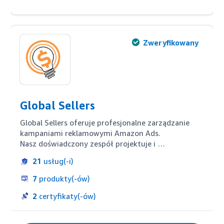
Zweryfikowany
Global Sellers
Global Sellers oferuje profesjonalne zarządzanie 
kampaniami reklamowymi Amazon Ads.

Nasz doświadczony zespół projektuje i 
optymalizuje kampanie Sponsored Products, 
21
usług(-i)
Brands i Display, które zwiększają widoczność 
produktów i angażują kupujących.

7
produkty(-ów)
Specjalizujemy się w obniżaniu ACOS przy 
jednoczesnym poprawianiu skuteczności kampanii i 
2
certyfikaty(-ów)
pozycji organicznej.

Z wieloletnim doświadczeniem w reklamie Amazon, 