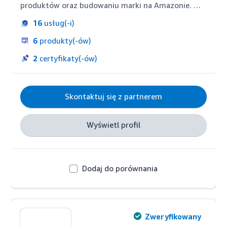
produktów oraz budowaniu marki na Amazonie. 
Nasz doświadczony, międzynarodowy zespół 
16
usług(-i)
oferuje kompleksowe usługi, aby klienci mogli w 
pełni wykorzystać potencjał swojej obecności na 
6
produkty(-ów)
Amazonie. Posługujemy się językami: niemieckim, 
francuskim, hiszpańskim, włoskim, japońskim, 
2
certyfikaty(-ów)
fińskim, szwedzkim, angielskim i polskim, 
zapewniając globalne i indywidualne wsparcie.
Skontaktuj się z partnerem
Wyświetl profil
Dodaj do porównania
Zweryfikowany