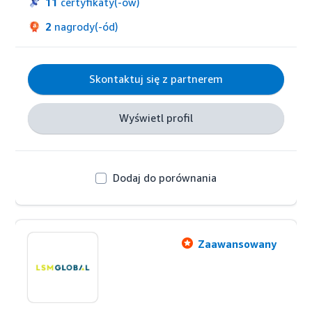
obsługę medialną platform zakupowych, w tym 
11
certyfikaty(-ów)
PPC, DSP i Amazon Marketing Cloud. Mamy zespoły 
2
nagrody(-ód)
na pięciu kontynentach.
Skontaktuj się z partnerem
Wyświetl profil
Dodaj do porównania
Zaawansowany