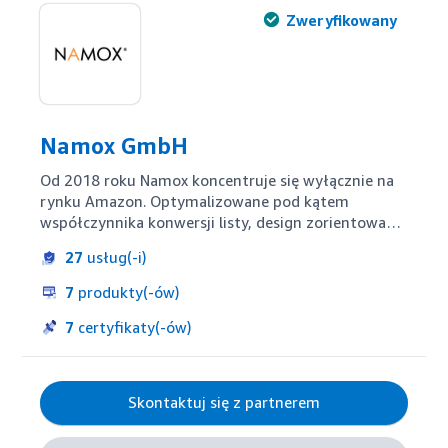
Zweryfikowany
Namox GmbH
Od 2018 roku Namox koncentruje się wyłącznie na 
rynku Amazon. Optymalizowane pod kątem 
współczynnika konwersji listy, design zorientowany 
na wydajność, strategie full-funnel zwiększające 
27
usług(-i)
widoczność i rentowne kampanie reklamowe są 
skierowane na optymalne skalowanie kont Amazon. 
7
produkty(-ów)
Ta pasja doprowadziła do wyróżnienia jako 
najlepsza agencja w 2023 roku. Mieszanka precyzji 
7
certyfikaty(-ów)
opartej na danych, szybkości, kreatywności i 
doskonałej jakości realizacji przekształca marki w 
magnesy sprzedażowe!
Skontaktuj się z partnerem