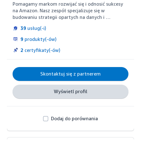
Pomagamy markom rozwijać się i odnosić sukcesy 
na Amazon. Nasz zespół specjalizuje się w 
budowaniu strategii opartych na danych i 
dostarczaniu innowacyjnych rozwiązań 
39
usług(-i)
dostosowanych do Twoich celów – gdziekolwiek na 
świecie się znajdujesz. Od wprowadzenia nowych 
9
produkty(-ów)
produktów po skalowanie istniejących 
przedsiębiorstw – skupiamy się na osiąganiu 
2
certyfikaty(-ów)
wyników, optymalizacji wydajności, zwiększaniu 
rentowności i budowaniu znaczących relacji z 
klientami na rynkach globalnych.
Skontaktuj się z partnerem
Wyświetl profil
Dodaj do porównania