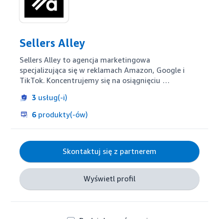
Sellers Alley
Sellers Alley to agencja marketingowa 
specjalizująca się w reklamach Amazon, Google i 
TikTok. Koncentrujemy się na osiągnięciu 
najwyższej świadomości naszych klientów. Mamy 
3
usług(-i)
utalentowany zespół specjalistów PPC, których 
zadaniem jest zwiększanie zysków i widoczności 
6
produkty(-ów)
marki dla sprzedawców Amazon oraz zapewnianie 
wymiernych wyników.
Skontaktuj się z partnerem
Wyświetl profil