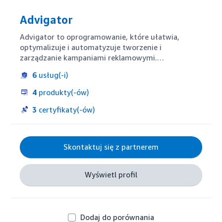
Advigator
Advigator to oprogramowanie, które ułatwia, 
optymalizuje i automatyzuje tworzenie i 
zarządzanie kampaniami reklamowymi.

Wybierz produkty do promowania, wprowadź 
6
usług(-i)
budżet i cel ACoS, a znajdziesz utworzone 
kampanie w swoim koncie Amazon Ads.

4
produkty(-ów)
Jeśli zarządzasz wieloma produktami, formatami 
reklamowymi i chcesz się rozwijać na arenie 
3
certyfikaty(-ów)
międzynarodowej, Advigator pomoże Ci w rozwoju 
Twojej działalności, oszczędzając Ci czas.
Skontaktuj się z partnerem
Wyświetl profil
Dodaj do porównania