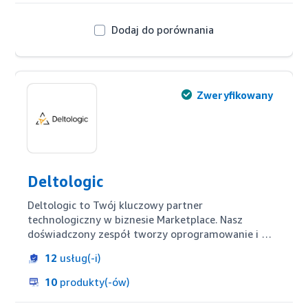
Dodaj do porównania
Zweryfikowany
Deltologic
Deltologic to Twój kluczowy partner 
technologiczny w biznesie Marketplace. Nasz 
doświadczony zespół tworzy oprogramowanie i 
rozwiązania automatyzacji dla Sprzedawców, 
12
usług(-i)
Agencji i Agregatorów. Oferujemy usługi takie jak 
integracja danych marketplace, tworzenie aplikacje 
10
produkty(-ów)
internetowe, migracja z MWS do Selling Partner 
API, ekstrakcja danych z marketplace dla analizy 