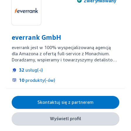
Zweryfikowany
everrank GmbH
everrank jest w 100% wyspecjalizowaną agencją 
dla Amazona z ofertą full-service z Monachium. 
Doradzamy, wspieramy i towarzyszymy detalistom, 
producentom i markom na najważniejszym rynku 
32
usług(-i)
świata - strategicznie i operacyjnie. Skorzystaj z 
naszego holistycznego podejścia i wieloletniego 
10
produkty(-ów)
doświadczenia!
Skontaktuj się z partnerem
Wyświetl profil