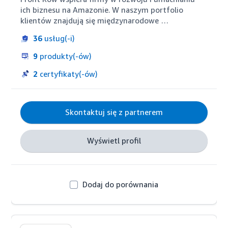
ich biznesu na Amazonie. W naszym portfolio 
klientów znajdują się międzynarodowe 
przedsiębiorstwa i znane spółki średniej wielkości. 
36
usług(-i)
Oferujemy wysokiej klasy zarządzanie kampaniami 
reklamowymi. Klienci mogą też skorzystać z 
9
produkty(-ów)
naszego doświadczenia w zarządzaniu kontami 
detalicznymi, optymalizacji treści i analityki 
2
certyfikaty(-ów)
biznesowej. Dzięki naszemu kierującemu się danymi 
zespołowi, nasi partnerzy rozwijają ich działalności 
na Amazonie na całym świecie
Skontaktuj się z partnerem
Wyświetl profil
Dodaj do porównania