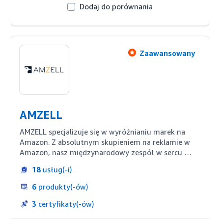
Dodaj do porównania
Zaawansowany
AMZELL
AMZELL specjalizuje się w wyróżnianiu marek na 
Amazon. Z absolutnym skupieniem na reklamie w 
Amazon, nasz międzynarodowy zespół w sercu 
Berlina może pomóc wielu firmom: Amazon Pure-
18
usług(-i)
Player, markom detalicznym i producentom, którzy 
pierwszy raz wkraczają na rynek B2C.

6
produkty(-ów)
Nie zarządzamy ich budżetami reklamowymi - 
3
certyfikaty(-ów)
rozwijamy ich działalność reklamową.