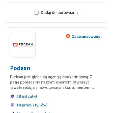
Dodaj do porównania
Zaawansowany
Podean
Podean jest globalną agencją marketingową. Z 
pasją pomagamy naszym klientom otworzyć 
trwałe relacje z nowoczesnym konsumentem 
cyfrowym. Jesteśmy laureatem nagrody Amazon 
38
usług(-i)
Ads Partners 2023 Global Expansion Award. Nasze 
usługi obejmują strategię rynkową, optymalizację 
10
produkty(-ów)
treści, prowadzenie operacji sprzedaży detalicznej i 