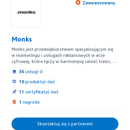
Zaawansowany
Monks
Monks jest przedsiębiorstwem specjalizującym się 
w marketingu i usługach reklamowych w erze 
cyfrowej, które łączy w harmonijną całość treści, 
dane oraz media cyfrowe z zaawansowanymi 
36
usług(-i)
technologicznie usługami. Firma ta stanowi 
wsparcie dla klientów endogenicznych i 
10
produkty(-ów)
nieendogenicznych zarówno na etapie wdrożeń, jak 
i szkoleń, a także zapewnia kompleksowe 
11
certyfikaty(-ów)
zarządzanie kampaniami i ich mierzenie w ramach 
1
nagroda
technologicznego ekosystemu Amazona.
Skontaktuj się z partnerem