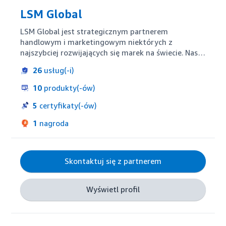
LSM Global
LSM Global jest strategicznym partnerem 
handlowym i marketingowym niektórych z 
najszybciej rozwijających się marek na świecie. Nasz 
zespół specjalistów branżowych wnosi 
26
usług(-i)
specjalistyczną wiedzę na wszystkie etapy podróży 
klienta, od konfiguracji i optymalizacji produktu po 
10
produkty(-ów)
zarządzanie reklamami i doradztwo strategiczne, 
współpracując zarówno z dostawcami, jak i 
5
certyfikaty(-ów)
sprzedawcami, którzy chcą się rozwijać i 
1
nagroda
prosperować na platformie Amazon.
Skontaktuj się z partnerem
Wyświetl profil