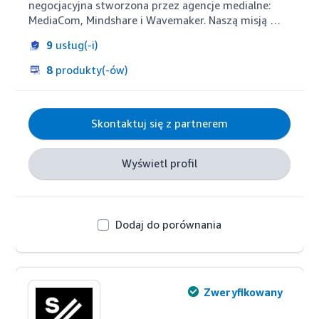
negocjacyjna stworzona przez agencje medialne: 
MediaCom, Mindshare i Wavemaker. Naszą misją 
jest zapewnienie dynamicznego rozwoju marek 
9
usług(-i)
obszarze digital i e-commerce.

W GroupM dostarczamy kompletne rozwiązania dla 
8
produkty(-ów)
marek na marketplace. Oferujemy doradztwo 
strategiczne, zarządzanie sprzedażą i siecią e-
dystrybutorów, prowadzenie, optymalizację i 
Skontaktuj się z partnerem
raportowanie kampanii sprzedażowych, tworzenie 
wartościowych treści, dostarczanie zaawansowanej 
analityki i wiele innych.
Wyświetl profil
Dodaj do porównania
Zweryfikowany