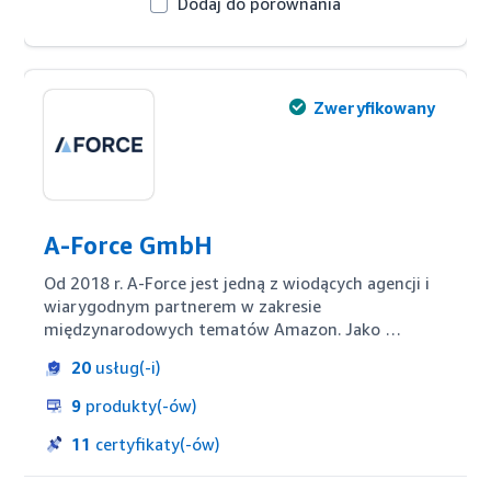
Dodaj do porównania
Zweryfikowany
A-Force GmbH
Od 2018 r. A-Force jest jedną z wiodących agencji i 
wiarygodnym partnerem w zakresie 
międzynarodowych tematów Amazon. Jako 
zweryfikowany partner Amazon Ads, A-Force 
20
usług(-i)
wykorzystuje swoją interdyscyplinarną wiedzę do 
opracowywania i wdrażania kampanii DSP, reklam 
9
produkty(-ów)
PPC, analityki danych, content marketingu, SEO i 
zaawansowanych strategii. Dzięki przejrzystym i 
11
certyfikaty(-ów)
innowacyjnym procesom A-Force wspiera swoich 
klientów w osiąganiu ich indywidualnych celów.