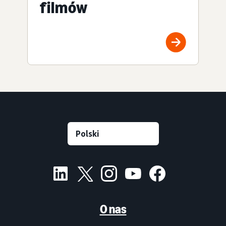
filmów
O nas