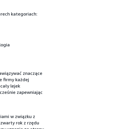
rech kategoriach:
logia
nawiązywać znaczące
 firmy każdej
cały lejek
cześnie zapewniając
niami w związku z
zwarty rok z rzędu
azy uznania ze strony