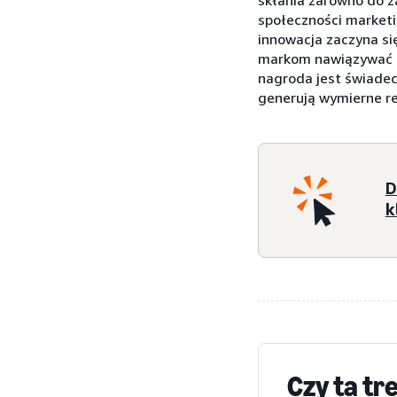
społeczności market
innowacja zaczyna s
markom nawiązywać re
nagroda jest świadec
generują wymierne re
D
k
Czy ta tr