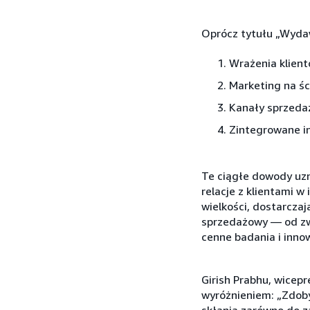
Oprócz tytułu „Wyda
Wrażenia klient
Marketing na ś
Kanały sprzedaż
Zintegrowane i
Te ciągłe dowody uz
relacje z klientami w 
wielkości, dostarcz
sprzedażowy — od zw
cenne badania i inno
Girish Prabhu, wicepr
wyróżnieniem: „Zdob
skłania zarówno do z