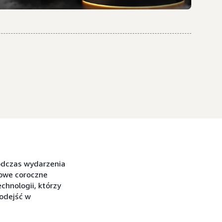
odczas wydarzenia
żowe coroczne
chnologii, którzy
odejść w