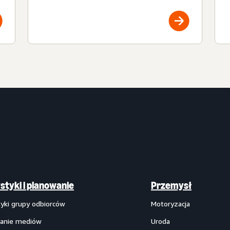
styki i planowanie
Przemysł
tyki grupy odbiorców
Motoryzacja
anie mediów
Uroda