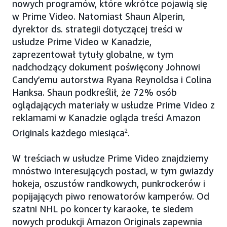
nowych programów, które wkrótce pojawią się
w Prime Video. Natomiast Shaun Alperin,
dyrektor ds. strategii dotyczącej treści w
usłudze Prime Video w Kanadzie,
zaprezentował tytuły globalne, w tym
nadchodzący dokument poświęcony Johnowi
Candy’emu autorstwa Ryana Reynoldsa i Colina
Hanksa. Shaun podkreślił, że 72% osób
oglądających materiały w usłudze Prime Video z
reklamami w Kanadzie ogląda treści Amazon
Originals każdego miesiąca
2
.
W treściach w usłudze Prime Video znajdziemy
mnóstwo interesujących postaci, w tym gwiazdy
hokeja, oszustów randkowych, punkrockerów i
popijających piwo renowatorów kamperów. Od
szatni NHL po koncerty karaoke, te siedem
nowych produkcji Amazon Originals zapewnia