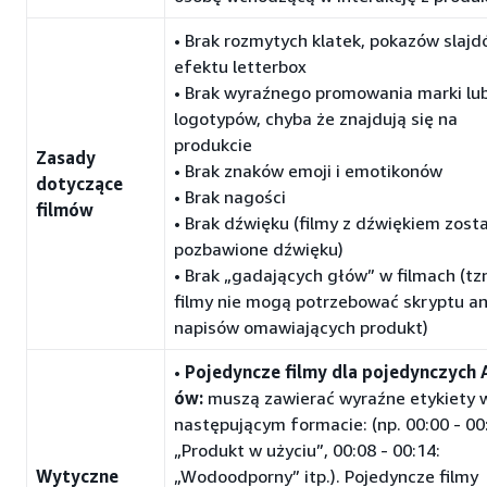
• Brak rozmytych klatek, pokazów slajd
efektu letterbox
• Brak wyraźnego promowania marki lu
logotypów, chyba że znajdują się na
produkcie
Zasady
• Brak znaków emoji i emotikonów
dotyczące
• Brak nagości
filmów
• Brak dźwięku (filmy z dźwiękiem zost
pozbawione dźwięku)
• Brak „gadających głów” w filmach (tz
filmy nie mogą potrzebować skryptu an
napisów omawiających produkt)
•
Pojedyncze filmy dla pojedynczych 
ów:
muszą zawierać wyraźne etykiety 
następującym formacie: (np. 00:00 - 00
„Produkt w użyciu”, 00:08 - 00:14:
Wytyczne
„Wodoodporny” itp.). Pojedyncze filmy