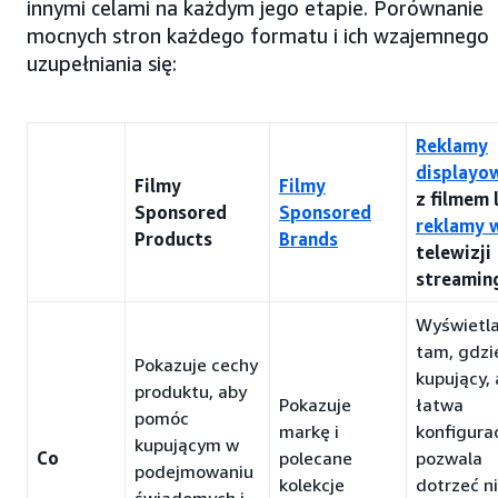
innymi celami na każdym jego etapie. Porównanie
mocnych stron każdego formatu i ich wzajemnego
uzupełniania się:
Reklamy
displayo
Filmy
Filmy
z filmem 
Sponsored
Sponsored
reklamy 
Products
Brands
telewizji
streamin
Wyświetla
tam, gdzi
Pokazuje cechy
kupujący, 
produktu, aby
Pokazuje
łatwa
pomóc
markę i
konfigura
kupującym w
Co
polecane
pozwala
podejmowaniu
kolekcje
dotrzeć n