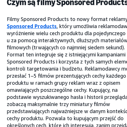
Czym są filmy Sponsored Product
Filmy Sponsored Products to nowy format reklam
Sponsored Products
, który umożliwia reklamod
wyróżnienie wielu cech produktu dla pojedynczego
u za pomocą interaktywnych, dłuższych materiałó
filmowych (trwających co najmniej siedem sekund).
Format ten integruje się z istniejącymi kampaniami
Sponsored Products i korzysta z tych samych ele
kontroli targetowania i budżetu. Reklamodawcy m
przesłać 1–5 filmów prezentujących cechy każdego
produktu w ramach grupy reklam wraz z opisem
omawiających poszczególne cechy. Kupujący, na
podstawie wyszukiwanego hasła i historii przegląda
zobaczą maksymalnie trzy miniatury filmów
przedstawiających najważniejsze w danym kontekśc
cechy produktu. Pozwala to kupującym przejść do
określonych cech, które ich interesują, zanim przejd