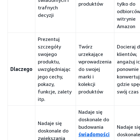
świadomych i
produktów
tylko do
trafnych
odbiorcó
decyzji
witrynie
Amazon
Prezentuj
szczegóły
Twórz
Docieraj 
swojego
urzekające
klientów,
produktu,
wprowadzenia
angażuj i
Dlaczego
uwzględniając
do swojej
ponownie 
jego cechy,
marki i
konwertuj
pokazy,
kolekcji
gdzie spę
funkcje, zalety
produktów
swój czas
itp.
Nadaje się
doskonale do
Nadaje się
budowania
Nadaje si
doskonale do
świadomości
doskonale
zwiększania