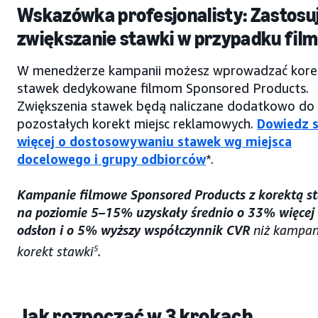
Wskazówka profesjonalisty: Zastosu
zwiększanie stawki w przypadku fil
W menedżerze kampanii możesz wprowadzać kore
stawek dedykowane filmom Sponsored Products.
Zwiększenia stawek będą naliczane dodatkowo do
pozostałych korekt miejsc reklamowych.
Dowiedz s
więcej o dostosowywaniu stawek wg miejsca
docelowego i grupy odbiorców
*.
Kampanie filmowe Sponsored Products z korektą s
na poziomie 5–15% uzyskały średnio o 33% więcej
odsłon i o 5% wyższy współczynnik CVR
niż kampan
korekt stawki
5
.
Jak rozpocząć w 3 krokach