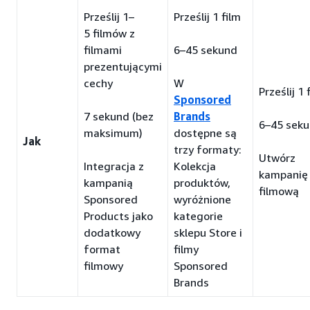
Prześlij 1–
Prześlij 1 film
5 filmów z
filmami
6–45 sekund
prezentującymi
cechy
W
Prześlij 1 
Sponsored
7 sekund (bez
Brands
6–45 sek
maksimum)
dostępne są
Jak
trzy formaty:
Utwórz
Integracja z
Kolekcja
kampanię
kampanią
produktów,
filmową
Sponsored
wyróżnione
Products jako
kategorie
dodatkowy
sklepu Store i
format
filmy
filmowy
Sponsored
Brands