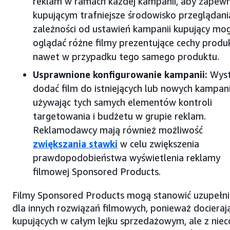
reklam w ramach każdej kampanii, aby zapewn
kupującym trafniejsze środowisko przeglądani
zależności od ustawień kampanii kupujący mo
oglądać różne filmy prezentujące cechy produ
nawet w przypadku tego samego produktu.
Usprawnione konfigurowanie kampanii:
Wyst
dodać film do istniejących lub nowych kampani
używając tych samych elementów kontroli
targetowania i budżetu w grupie reklam.
Reklamodawcy mają również możliwość
zwiększania stawki
w celu zwiększenia
prawdopodobieństwa wyświetlenia reklamy
filmowej Sponsored Products.
Filmy Sponsored Products mogą stanowić uzupełni
dla innych rozwiązań filmowych, ponieważ docieraj
kupujących w całym lejku sprzedażowym, ale z niec