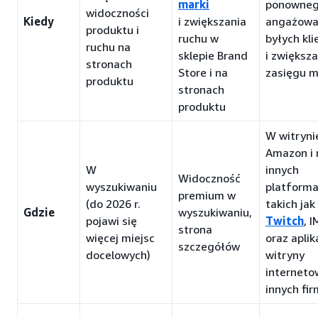
marki
ponowne
widoczności
Kiedy
i zwiększania
angażowa
produktu i
ruchu w
byłych kl
ruchu na
sklepie Brand
i zwiększa
stronach
Store i na
zasięgu m
produktu
stronach
produktu
W witryni
Amazon i 
W
innych
Widoczność
wyszukiwaniu
platforma
premium w
(do 2026 r.
takich jak
Gdzie
wyszukiwaniu,
pojawi się
Twitch
, 
strona
więcej miejsc
oraz aplik
szczegółów
docelowych)
witryny
interneto
innych fir