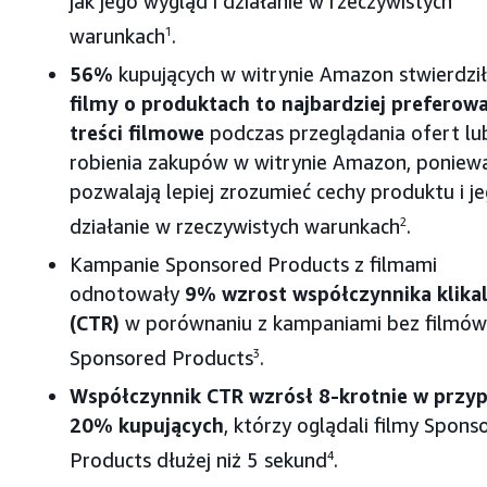
jak jego wygląd i działanie w rzeczywistych
warunkach
1
.
56%
kupujących w witrynie Amazon stwierdził
filmy o produktach to najbardziej preferow
treści filmowe
podczas przeglądania ofert lu
robienia zakupów w witrynie Amazon, poniew
pozwalają lepiej zrozumieć cechy produktu i j
działanie w rzeczywistych warunkach
2
.
Kampanie Sponsored Products z filmami
odnotowały
9% wzrost współczynnika klikal
(CTR)
w porównaniu z kampaniami bez filmów
Sponsored Products
3
.
Współczynnik CTR wzrósł 8-krotnie w przy
20% kupujących
, którzy oglądali filmy Spons
Products dłużej niż 5 sekund
4
.