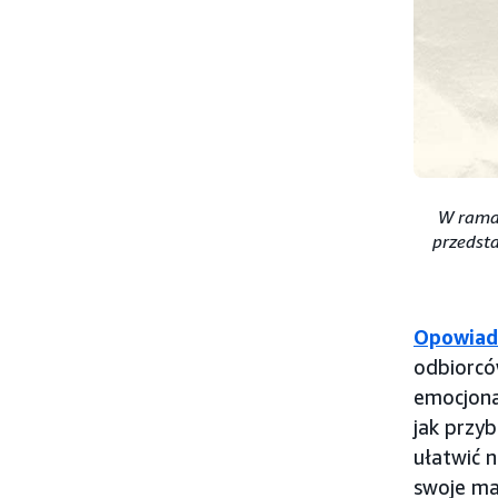
W rama
przedst
Opowiada
odbiorców
emocjona
jak przy
ułatwić 
swoje ma