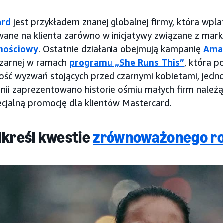
ard
jest przykładem znanej globalnej firmy, która wpla
wane na klienta zarówno w inicjatywy związane z marką
nościowy
. Ostatnie działania obejmują kampanię
Ama
 Czarnej w ramach
programu „She Runs This”
, która 
ść wyzwań stojących przed czarnymi kobietami, jedn
ii zaprezentowano historie ośmiu małych firm należąc
ecjalną promocję dla klientów Mastercard.
dkreśl kwestie
zrównoważonego r