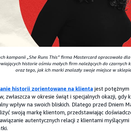
ch kampanii „She Runs This” firma Mastercard opracowała dla
awiających historie ośmiu małych firm należących do czarnych 
oraz tego, jak ich marki znalazły swoje miejsce w sklep
nie historii zorientowane na klienta
jest potężnym
, zwłaszcza w okresie świąt i specjalnych okazji, gdy
lny wpływ na swoich bliskich. Dlatego przed Dniem Ma
bliżyć swoją markę klientom, przedstawiając doświadcz
nawiązanie autentycznych relacji z klientami myślącymi
tki.