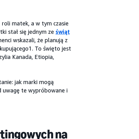
roli matek, a w tym czasie
ki stał się jednym ze
świąt
ci wskazali, że planują z
kupującego1. To święto jest
ylia Kanada, Etiopia,
anie: jak marki mogą
d uwagę te wypróbowane i
tingowych na