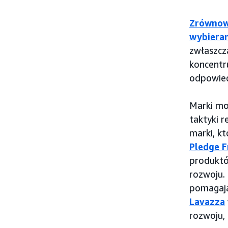
Zrównowa
wybieran
zwłaszcz
koncentru
odpowied
Marki mo
taktyki 
marki, k
Pledge F
produktó
rozwoju.
pomagaj
Lavazza
rozwoju,