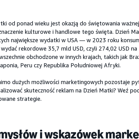
tki od ponad wieku jest okazją do świętowania ważnej 
znaczenie kulturowe i handlowe tego święta. Dzień Mat
cych największe wydatki w USA — w 2023 roku konsumen
ji wydać rekordowe 35,7 mld USD, czyli 274,02 USD na 
szechnie obchodzone w innych krajach, takich jak Braz
Japonia, Peru czy Republika Południowej Afryki.
imo dużych możliwości marketingowych pozostaje pyt
lizować skuteczność reklam na Dzień Matki? Weź po
owane strategie.
mysłów i wskazówek marke