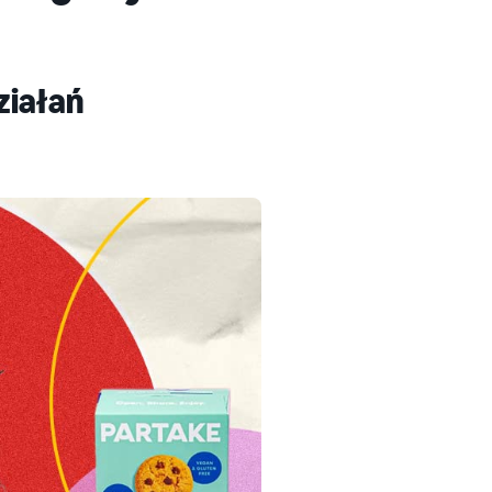
ziałań