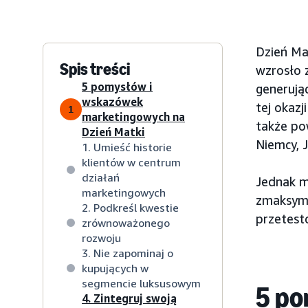
Dzień Ma
Spis treści
wzrosło 
5 pomysłów i
generują
wskazówek
tej okaz
1
marketingowych na
także pow
Dzień Matki
Niemcy, 
1. Umieść historie
klientów w centrum
działań
Jednak m
marketingowych
zmaksyma
2. Podkreśl kwestie
przetest
zrównoważonego
rozwoju
3. Nie zapominaj o
kupujących w
segmencie luksusowym
5 po
4. Zintegruj swoją