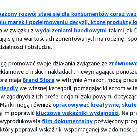
żony rozwój staje się dla konsumentów coraz waż
iu marek i podejmowaniu decyzji, które produkty 
a w związku z
wydarzeniami handlowymi
takimi jak 
ją się na wartościach zorientowanych na rodzinę i społ
zialności i obsłudze.
gą promować swoje działania związane ze
zrównowa
reklamowe o niskich nakładach, niewymagające ponosze
tóre mają
Brand Store
w witrynie Amazon, mogą prez
riendly
we własnej kategorii, pomagając klientom w 
w zgodnych z ich preferencjami zakupowymi dotycz
 Marki mogą również
opracowywać kreatywne, skute
ą im poprawić
kluczowe wskaźniki wydajności
. Na p
wyprodukowała
film dokumentalny
poświęcony pro
 który poprawił wskaźniki wspomaganej świadomości, 