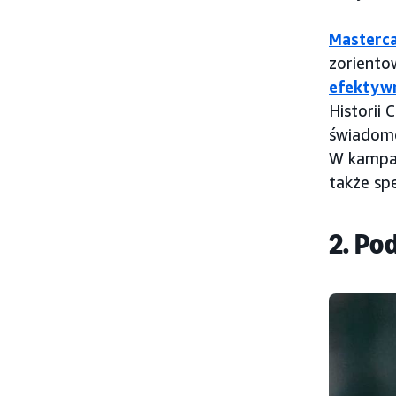
Masterc
zoriento
efektyw
Historii
świadomo
W kampan
także sp
2. Po