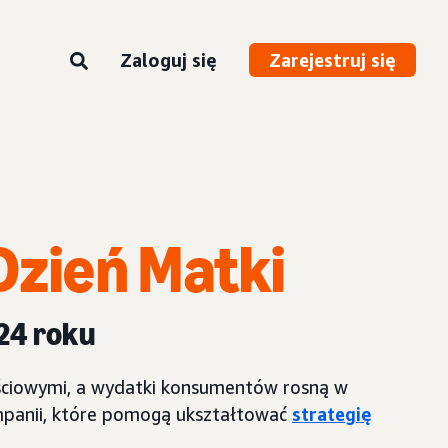
Zaloguj się
Zarejestruj się
Dzień Matki
24 roku
nościowymi, a wydatki konsumentów rosną w
ampanii, które pomogą ukształtować
strategię