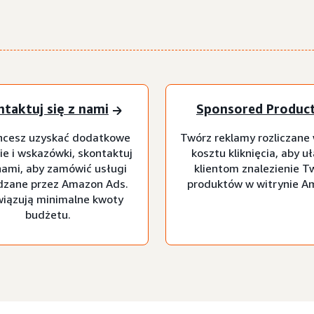
taktuj się z nami
Sponsored Produc
chcesz uzyskać dodatkowe
Twórz reklamy rozliczane
ie i wskazówki, skontaktuj
kosztu kliknięcia, aby u
 nami, aby zamówić usługi
klientom znalezienie T
dzane przez Amazon Ads.
produktów w witrynie A
iązują minimalne kwoty
budżetu.