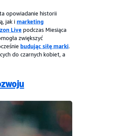
ta opowiadanie historii
, jak i
marketing
zon Live
podczas Miesiąca
pomogła zwiększyć
ocześnie
budując siłę marki
.
ych do czarnych kobiet, a
ozwoju