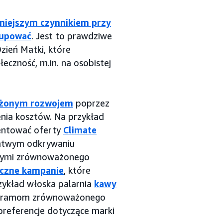
niejszym czynnikiem przy
kupować
. Jest to prawdziwe
Dzień Matki, które
eczność, m.in. na osobistej
żonym rozwojem
poprzez
nia kosztów. Na przykład
entować oferty
Climate
łatwym odkrywaniu
ącymi zrównoważonego
czne kampanie
, które
rzykład włoska palarnia
kawy
gramom zrównoważonego
preferencje dotyczące marki