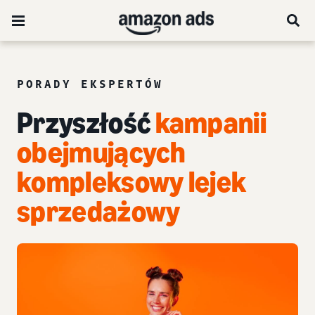
PORADY EKSPERTÓW
Przyszłość
kampanii
obejmujących
kompleksowy lejek
sprzedażowy