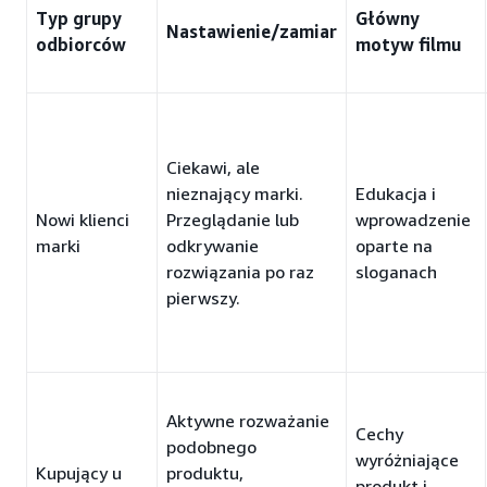
Typ grupy
Główny
Nastawienie/zamiar
odbiorców
motyw filmu
Ciekawi, ale
nieznający marki.
Edukacja i
Nowi klienci
Przeglądanie lub
wprowadzenie
marki
odkrywanie
oparte na
rozwiązania po raz
sloganach
pierwszy.
Aktywne rozważanie
Cechy
podobnego
wyróżniające
Kupujący u
produktu,
produkt i