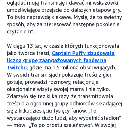
oglądać moją transmisję i dawać mi wskazówki
umożliwiające przejście do dalszych etapów gry.
To było naprawdę ciekawe. Myślę, że to świetny
sposób, aby zainteresować następne pokolenie
czytaniem”.
W ciągu 13 lat, w czasie których funkcjonowała
jako twórca treści,
Captain Puffy zbudowała
liczną grupę zaangażowanych fanów na
Twitchu
, gdzie ma 1,5 miliona obserwujących.
W swoich transmisjach pokazuje treści z gier,
gotuje, prowadzi rozmowy, relacjonuje
okazjonalne wizyty swojej mamy i nie tylko.
Zdarzyło się też kilka razy, że transmitowała
treści dla ogromnej grupy odbiorców składającej
się z kilkudziesięciu tysięcy fanów. „To
wystarczająco dużo ludzi, aby wypełnić stadion”
— mówi. „To po prostu szaleństwo”. W swojej