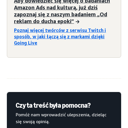
Aby dowiedzieć się więcej o badaniach
Amazon Ads nad kulturą, już dziś
zapoznaj się z naszym badaniem „Od
reklam do ducha epoki”
Poznaj więcej twórców z serwisu Twitch i
sposób, w jaki łączą się z markami dzięki
Going Live
Czy ta treść była pomocna?
Pomóż nam wprowadzić ulepszenia, dzieląc
się swoją opinią.