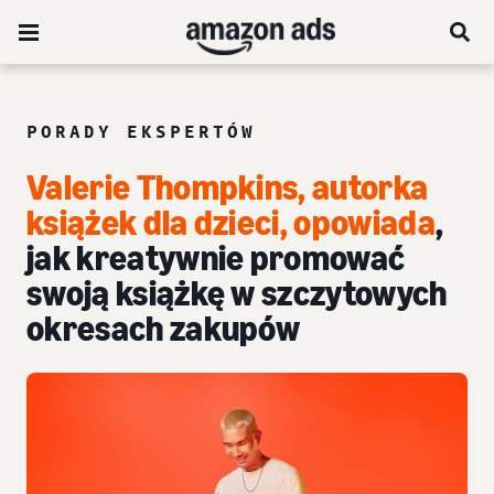
PORADY EKSPERTÓW
Valerie Thompkins, autorka
książek dla dzieci, opowiada
,
jak kreatywnie promować
swoją książkę w szczytowych
okresach zakupów