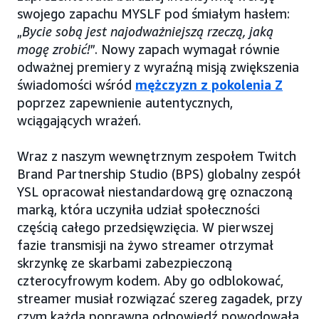
swojego zapachu MYSLF pod śmiałym hasłem:
„
Bycie sobą jest najodważniejszą rzeczą, jaką
mogę zrobić!
”. Nowy zapach wymagał równie
odważnej premiery z wyraźną misją zwiększenia
świadomości wśród
mężczyzn z pokolenia Z
poprzez zapewnienie autentycznych,
wciągających wrażeń.
Wraz z naszym wewnętrznym zespołem Twitch
Brand Partnership Studio (BPS) globalny zespół
YSL opracował niestandardową grę oznaczoną
marką, która uczyniła udział społeczności
częścią całego przedsięwzięcia. W pierwszej
fazie transmisji na żywo streamer otrzymał
skrzynkę ze skarbami zabezpieczoną
czterocyfrowym kodem. Aby go odblokować,
streamer musiał rozwiązać szereg zagadek, przy
czym każda poprawna odpowiedź powodowała