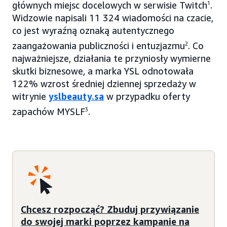
głównych miejsc docelowych w serwisie Twitch
1
.
Widzowie napisali 11 324 wiadomości na czacie,
co jest wyraźną oznaką autentycznego
zaangażowania publiczności i entuzjazmu
2
. Co
najważniejsze, działania te przyniosły wymierne
skutki biznesowe, a marka YSL odnotowała
122% wzrost średniej dziennej sprzedaży w
witrynie
yslbeauty.sa
w przypadku oferty
zapachów MYSLF
3
.
Chcesz rozpocząć? Zbuduj przywiązanie
do swojej marki poprzez kampanie na