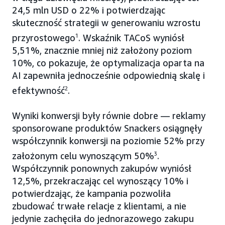
24,5 mln USD o 22% i potwierdzając
skuteczność strategii w generowaniu wzrostu
przyrostowego
1
. Wskaźnik TACoS wyniósł
5,51%, znacznie mniej niż założony poziom
10%, co pokazuje, że optymalizacja oparta na
AI zapewniła jednocześnie odpowiednią skalę i
efektywność
2
.
Wyniki konwersji były równie dobre — reklamy
sponsorowane produktów Snackers osiągnęły
współczynnik konwersji na poziomie 52% przy
założonym celu wynoszącym 50%
3
.
Współczynnik ponownych zakupów wyniósł
12,5%, przekraczając cel wynoszący 10% i
potwierdzając, że kampania pozwoliła
zbudować trwałe relacje z klientami, a nie
jedynie zachęciła do jednorazowego zakupu