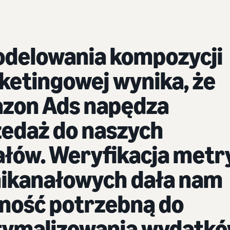
odelowania kompozycji
etingowej wynika, że
zon Ads napędza
zedaż do naszych
ałów. Weryfikacja metr
ikanałowych dała nam
ność potrzebną do
tymalizowania wydatk