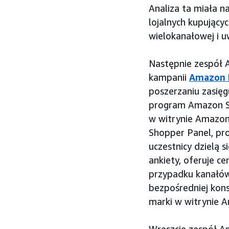
Analiza ta miała n
lojalnych kupujący
wielokanałowej i u
Następnie zespół
kampanii
Amazon 
poszerzaniu zasię
program Amazon Sho
w witrynie Amazon
Shopper Panel, pro
uczestnicy dzielą 
ankiety, oferuje 
przypadku kanałów
bezpośredniej kon
marki w witrynie A