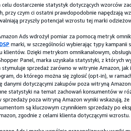
a celu dostarczenie statystyk dotyczących wzorców za
ch, przy czym ci ostatni prawdopodobnie napędzają w
walniają przyszły potencjał wzrostu tej marki odzieżow
 Amazon Ads wdrożył pomiar za pomocą metryk omnik
DSP
marki, w szczególności wybierając typy kampanii
gu klientów. Dzięki metrykom omnikanałowym, obsług
pper Panel, marka uzyskała statystyki, z których wy
 stymuluje sprzedaż zarówno w witrynie Amazon, jak 
gram, do którego można się zgłosić (opt-in), w ramac
się danymi dotyczącymi zakupów poza witryną Amazon 
cenne statystyki na temat zachowań konsumentów w ró
 sprzedaży poza witryną Amazon wyniki wskazują, że
sumentom są kluczowym czynnikiem sprzedaży po eksp
mazon, zgodnie z celami klienta dotyczącymi wzrostu.