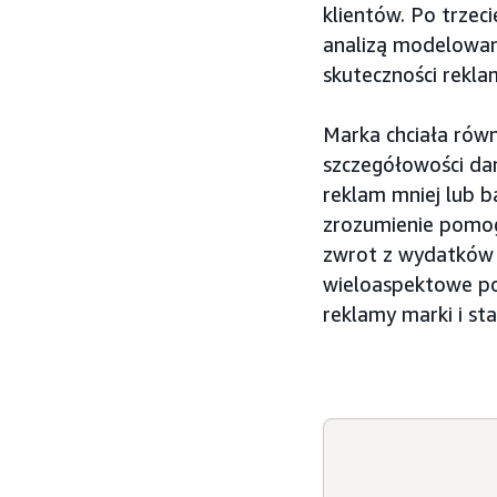
klientów. Po trze
analizą modelowan
skuteczności rekla
Marka chciała równ
szczegółowości da
reklam mniej lub 
zrozumienie pomog
zwrot z wydatków 
wieloaspektowe po
reklamy marki i st