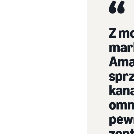
Z m
mark
Ama
spr
kan
omn
pew
zop