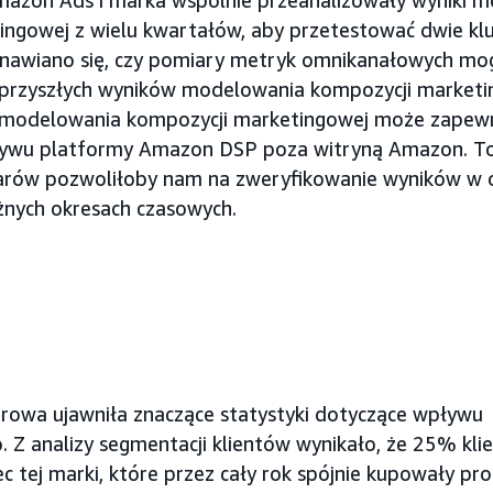
mazon Ads i marka wspólnie przeanalizowały wyniki 
ingowej z wielu kwartałów, aby przetestować dwie kl
anawiano się, czy pomiary metryk omnikanałowych mog
 przyszłych wyników modelowania kompozycji marketin
z modelowania kompozycji marketingowej może zapewn
ływu platformy Amazon DSP poza witryną Amazon. 
arów pozwoliłoby nam na zweryfikowanie wyników w 
żnych okresach czasowych.
arowa ujawniła znaczące statystyki dotyczące wpływu
Z analizy segmentacji klientów wynikało, że 25% kli
c tej marki, które przez cały rok spójnie kupowały pro