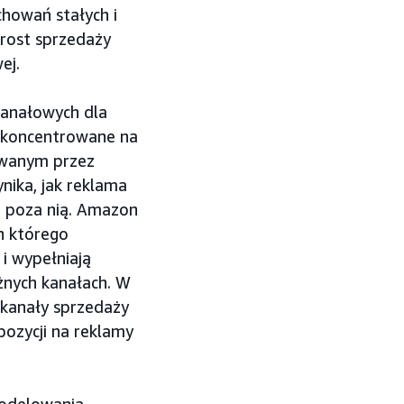
chowań stałych i
zrost sprzedaży
ej.
anałowych dla
 skoncentrowane na
iwanym przez
nika, jak reklama
i poza nią. Amazon
h którego
i wypełniają
żnych kanałach. W
 kanały sprzedaży
ozycji na reklamy