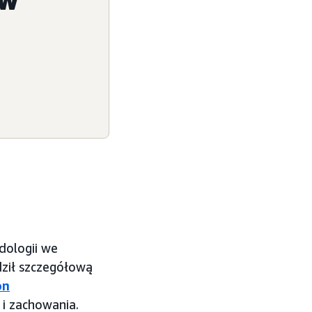
dologii we
ził szczegółową
on
 i zachowania.