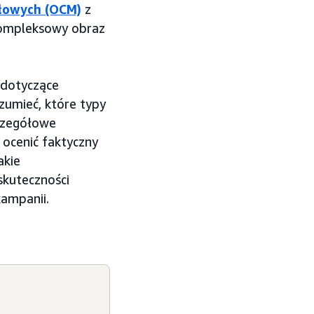
łowych (OCM)
z
kompleksowy obraz
 dotyczące
umieć, które typy
czegółowe
ocenić faktyczny
akie
skuteczności
kampanii.