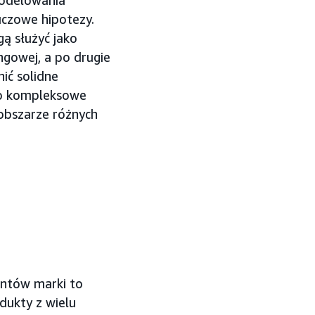
modelowania
uczowe hipotezy.
ą służyć jako
gowej, a po drugie
ić solidne
To kompleksowe
obszarze różnych
entów marki to
dukty z wielu