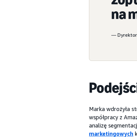
na m
— Dyrektor
Podejśc
Marka wdrożyła st
współpracy z Amaz
analizę segmentacj
marketingowych
k