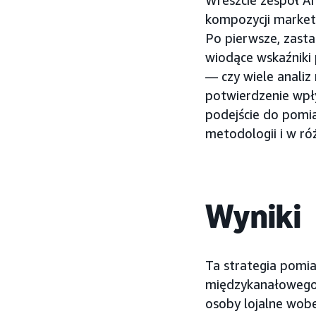
Wreszcie zespół A
kompozycji market
Po pierwsze, zast
wiodące wskaźniki
— czy wiele anali
potwierdzenie wp
podejście do pomi
metodologii i w ró
Wyniki
Ta strategia pomi
międzykanałowego. 
osoby lojalne wobe