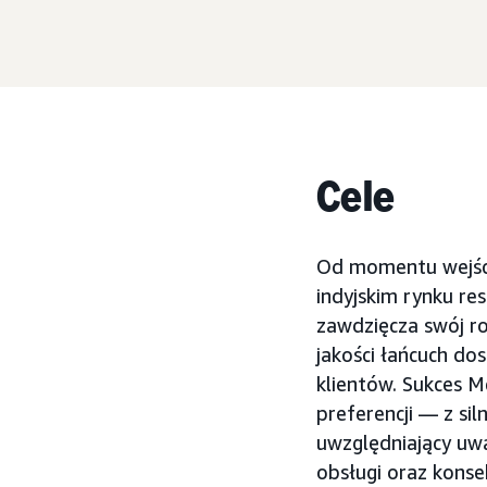
Cele
Od momentu wejści
indyjskim rynku res
zawdzięcza swój r
jakości łańcuch d
klientów. Sukces Mc
preferencji — z si
uwzględniający uwa
obsługi oraz kons