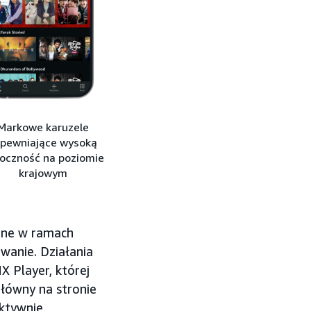
Markowe karuzele
pewniające wysoką
oczność na poziomie
krajowym
pne w ramach
wanie. Działania
 Player, której
główny na stronie
aktywnie