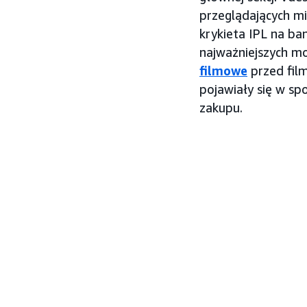
przeglądających m
krykieta IPL na b
najważniejszych m
filmowe
przed fil
pojawiały się w s
zakupu.