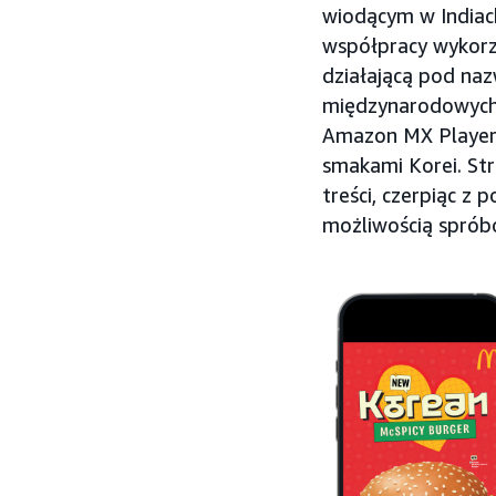
wiodącym w India
współpracy wykorz
działającą pod naz
międzynarodowych t
Amazon MX Player 
smakami Korei. St
treści, czerpiąc z 
możliwością sprób