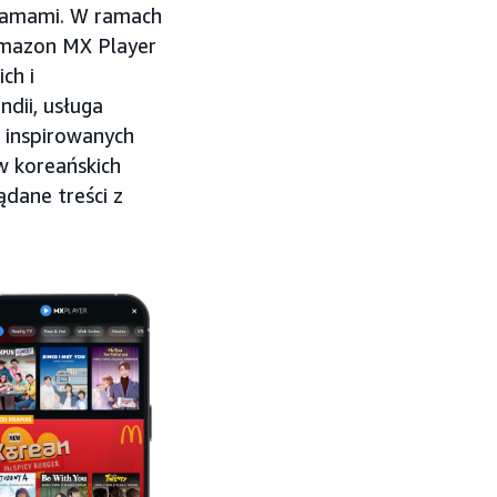
lamami. W ramach
Amazon MX Player
ch i
dii, usługa
 inspirowanych
w koreańskich
ądane treści z