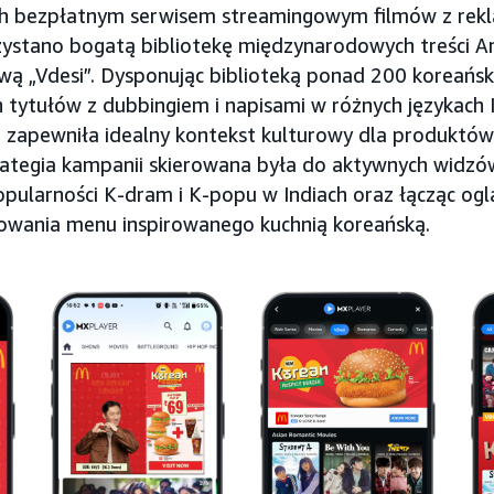
ch bezpłatnym serwisem streamingowym filmów z rek
ystano bogatą bibliotekę międzynarodowych treści 
wą „Vdesi”. Dysponując biblioteką ponad 200 koreański
ytułów z dubbingiem i napisami w różnych językach In
zapewniła idealny kontekst kulturowy dla produktów
rategia kampanii skierowana była do aktywnych widzó
popularności K-dram i K-popu w Indiach oraz łącząc ogl
owania menu inspirowanego kuchnią koreańską.