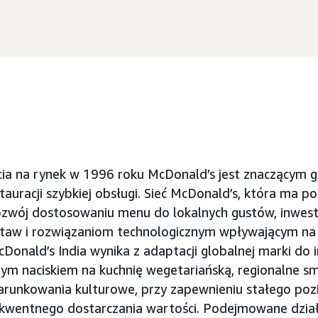
a na rynek w 1996 roku McDonald’s jest znaczącym 
tauracji szybkiej obsługi. Sieć McDonald’s, która ma po
ozwój dostosowaniu menu do lokalnych gustów, inwest
ostaw i rozwiązaniom technologicznym wpływającym n
Donald’s India wynika z adaptacji globalnej marki do i
lnym naciskiem na kuchnię wegetariańską, regionalne sm
runkowania kulturowe, przy zapewnieniu stałego pozi
ekwentnego dostarczania wartości. Podejmowane dzia