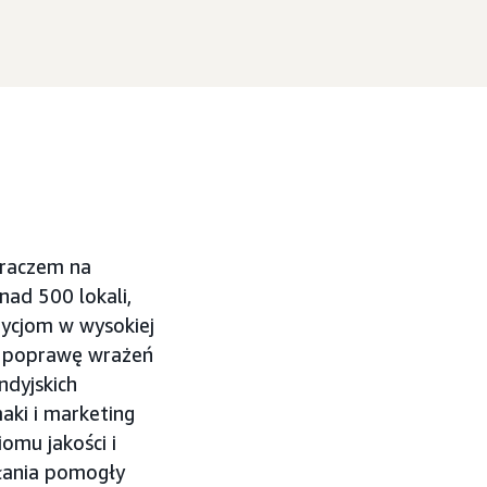
graczem na
nad 500 lokali,
ycjom w wysokiej
a poprawę wrażeń
ndyjskich
aki i marketing
omu jakości i
łania pomogły