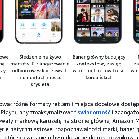
nowe
Śledzenie na żywo
Baner główny budujący
ną
meczów IPL: angażowanie
kontekstowy zasięg
za
dzy
odbiorców w kluczowych
wśród odbiorców treści
wid
i
momentach meczu
koreańskich
krykieta
ował różne formaty reklam i miejsca docelowe dostę
 Player, aby zmaksymalizować
świadomość
i zaangażo
ały markową karuzelę na stronie głównej Amazon MX
ęcie natychmiastowej rozpoznawalności marki, baner 
si, którego zadaniem było dotarcie do użytkowników 