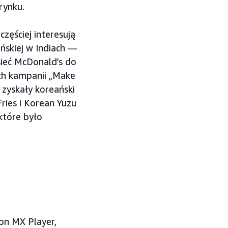
rynku.
zęściej interesują
ńskiej w Indiach —
sieć McDonald’s do
ch kampanii „Make
 zyskały koreański
ries i Korean Yuzu
które było
on MX Player,