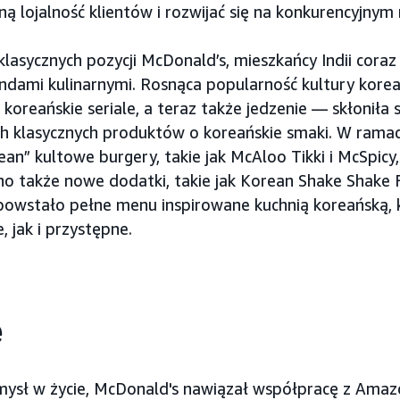
ną lojalność klientów i rozwijać się na konkurencyjnym 
lasycznych pozycji McDonald’s, mieszkańcy Indii coraz c
ndami kulinarnymi. Rosnąca popularność kultury korea
koreańskie seriale, a teraz także jedzenie — skłoniła 
h klasycznych produktów o koreańskie smaki. W rama
ean” kultowe burgery, takie jak McAloo Tikki i McSpicy,
 także nowe dodatki, takie jak Korean Shake Shake F
powstało pełne menu inspirowane kuchnią koreańską, 
 jak i przystępne.
e
omysł w życie, McDonald's nawiązał współpracę z Amaz