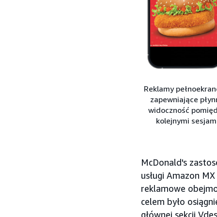
Reklamy pełnoekra
zapewniające płyn
widoczność pomię
kolejnymi sesjam
McDonald's zastos
usługi Amazon MX
reklamowe obejmow
celem było osiągni
głównej sekcji Vde