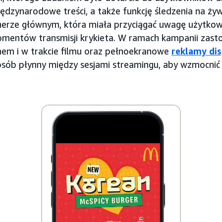
iędzynarodowe treści, a także funkcję śledzenia na ż
anerze głównym, która miała przyciągać uwagę użytko
omentów transmisji krykieta. W ramach kampanii zas
mem i w trakcie filmu oraz pełnoekranowe
reklamy di
posób płynny między sesjami streamingu, aby wzmocnić