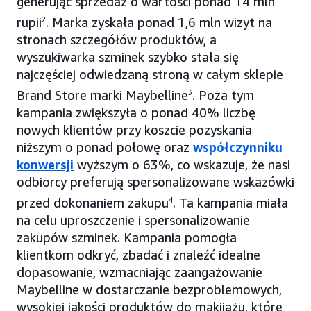
generując sprzedaż o wartości ponad 14 mln
rupii
2
. Marka zyskała ponad 1,6 mln wizyt na
stronach szczegółów produktów, a
wyszukiwarka szminek szybko stała się
najczęściej odwiedzaną stroną w całym sklepie
Brand Store marki Maybelline
3
. Poza tym
kampania zwiększyła o ponad 40% liczbę
nowych klientów przy koszcie pozyskania
niższym o ponad połowę oraz
współczynniku
konwersji
wyższym o 63%, co wskazuje, że nasi
odbiorcy preferują spersonalizowane wskazówki
przed dokonaniem zakupu
4
. Ta kampania miała
na celu uproszczenie i spersonalizowanie
zakupów szminek. Kampania pomogła
klientkom odkryć, zbadać i znaleźć idealne
dopasowanie, wzmacniając zaangażowanie
Maybelline w dostarczanie bezproblemowych,
wysokiej jakości produktów do makijażu, które