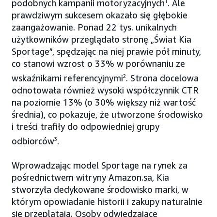
podobnych kampanii motoryzacyjnych
1
. Ale
prawdziwym sukcesem okazało się głębokie
zaangażowanie. Ponad 22 tys. unikalnych
użytkowników przeglądało stronę „Świat Kia
Sportage”, spędzając na niej prawie pół minuty,
co stanowi wzrost o 33% w porównaniu ze
wskaźnikami referencyjnymi
2
. Strona docelowa
odnotowała również wysoki współczynnik CTR
na poziomie 13% (o 30% większy niż wartość
średnia), co pokazuje, że utworzone środowisko
i treści trafiły do odpowiedniej grupy
odbiorców
3
.
Wprowadzając model Sportage na rynek za
pośrednictwem witryny Amazon.sa, Kia
stworzyła dedykowane środowisko marki, w
którym opowiadanie historii i zakupy naturalnie
się przeplatają. Osoby odwiedzające