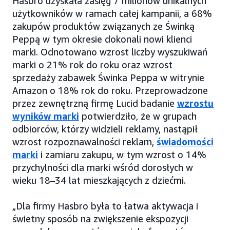
Hasbro uzyskała zasięg 7 milionów unikalnych
użytkowników w ramach całej kampanii, a 68%
zakupów produktów związanych ze Świnką
Peppą w tym okresie dokonali nowi klienci
marki. Odnotowano wzrost liczby wyszukiwań
marki o 21% rok do roku oraz wzrost
sprzedaży zabawek Świnka Peppa w witrynie
Amazon o 18% rok do roku. Przeprowadzone
przez zewnętrzną firmę Lucid badanie
wzrostu
wyników marki
potwierdziło, że w grupach
odbiorców, którzy widzieli reklamy, nastąpił
wzrost rozpoznawalności reklam,
świadomości
marki
i zamiaru zakupu, w tym wzrost o 14%
przychylności dla marki wśród dorosłych w
wieku 18–34 lat mieszkających z dziećmi.
„Dla firmy Hasbro była to łatwa aktywacja i
świetny sposób na zwiększenie ekspozycji