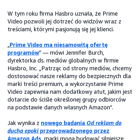
W tym roku firma Hasbro uznała, że Prime
Video pozwoli jej dotrzeć do widzów wraz z
treściami, którymi pasjonują się jej klienci.
„
Prime Video ma niesamowitą ofertę
programów
” — mówi Jennifer Burch,
dyrektorka ds. mediów globalnych w firmie
Hasbro, Inc. „Patrząc od strony mediów, chcemy
dostosować nasze reklamy do bezpiecznych dla
marki treści premium, a wykorzystanie Prime
Video zapewnia nam dodatkowy atut, jakim jest
dotarcie do ściśle określonej grupy odbiorców
na podstawie danych własnych Amazon”.
Jak wynika z
nowego badania
Od reklam do
ducha epoki
przeprowadzonego przez
Amazon Ads
, marki mogą budować silniejsze