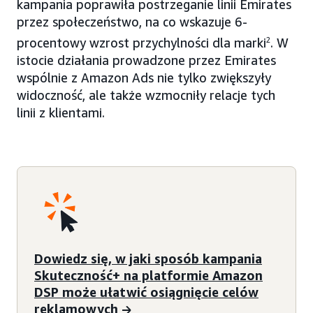
kampania poprawiła postrzeganie linii Emirates
przez społeczeństwo, na co wskazuje 6-
procentowy wzrost przychylności dla marki
2
. W
istocie działania prowadzone przez Emirates
wspólnie z Amazon Ads nie tylko zwiększyły
widoczność, ale także wzmocniły relacje tych
linii z klientami.
Dowiedz się, w jaki sposób kampania
Skuteczność+ na platformie Amazon
DSP może ułatwić osiągnięcie celów
reklamowych