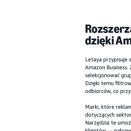
Rozszerz
dzięki A
Letaya przypisuje 
Amazon Business. 
selekcjonować grup
Dzięki temu filtro
odbiorców, co przy
Marki, które rekla
dotyczących sektor
Narzędzia te umożl
klientów — nabywc