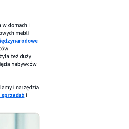
a w domach i
lowych mebli
iędzynarodowe
któw
żyła też duży
ięcia nabywców
lamy i narzędzia
 sprzedaż
i