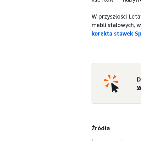
W przyszłości Leta
mebli stalowych, w
korekta stawek S
D
w
Źródła
1