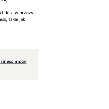
 lidera w branży
ss, takie jak
usiness może