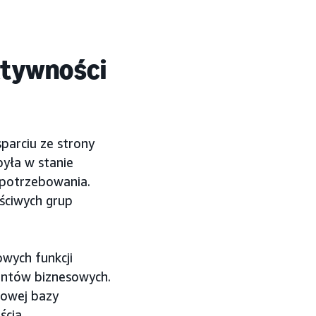
ktywności
parciu ze strony
yła w stanie
apotrzebowania.
aściwych grup
owych funkcji
ientów biznesowych.
nowej bazy
cią.