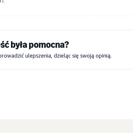
 r.
eść była pomocna?
wadzić ulepszenia, dzieląc się swoją opinią.