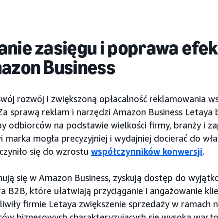
anie zasięgu i poprawa efe
mazon Business
swój rozwój i zwiększoną opłacalność reklamowania ws
Za sprawą reklam i narzędzi Amazon Business Letaya b
y odbiorców na podstawie wielkości firmy, branży i z
wi marka mogła precyzyjniej i wydajniej docierać do wł
czyniło się do wzrostu
współczynników konwersji
.
mują się w Amazon Business, zyskują dostęp do wyjątk
a B2B, które ułatwiają przyciąganie i angażowanie kl
iwiły firmie Letaya zwiększenie sprzedaży w ramach 
ów biznesowych charakteryzujących się wysoką wartoś