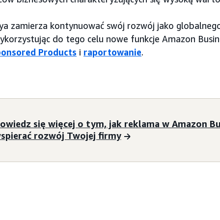
ya zamierza kontynuować swój rozwój jako globalnego
ykorzystując do tego celu nowe funkcje Amazon Busine
ponsored Products
i
raportowanie
.
owiedz się więcej o tym, jak reklama w Amazon B
spierać rozwój Twojej firmy