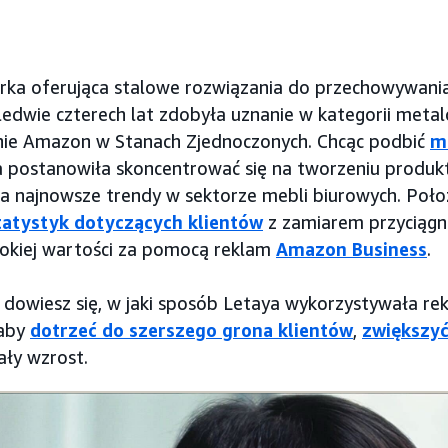
arka oferująca stalowe rozwiązania do przechowywani
aledwie czterech lat zdobyła uznanie w kategorii meta
nie Amazon w Stanach Zjednoczonych. Chcąc podbić
m
ya postanowiła skoncentrować się na tworzeniu produ
a najnowsze trendy w sektorze mebli biurowych. Poło
tatystyk dotyczących klientów
z zamiarem przyciągn
okiej wartości za pomocą reklam
Amazon Business
.
 dowiesz się, w jaki sposób Letaya wykorzystywała rek
 aby
dotrzeć do szerszego grona klientów
,
zwiększyć
ały wzrost.