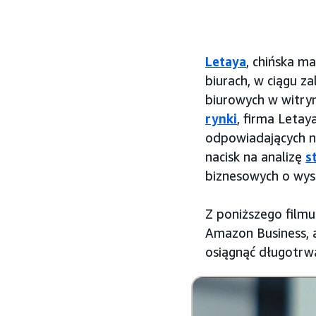
Letaya
, chińska m
biurach, w ciągu z
biurowych w witry
rynki
, firma Leta
odpowiadających n
nacisk na analizę
s
biznesowych o wys
Z poniższego filmu
Amazon Business,
osiągnąć długotrw