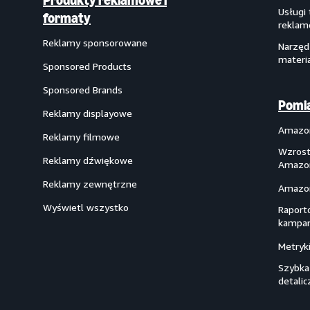
Produkty reklamowe i
Usługi
formaty
reklam
Reklamy sponsorowane
Narzęd
materi
Sponsored Products
Sponsored Brands
Pomia
Reklamy displayowe
Amazon
Reklamy filmowe
Wzrost
Reklamy dźwiękowe
Amazo
Reklamy zewnętrzne
Amazon
Wyświetl wszystko
Raport
kampan
Metryk
Szybka
detalic