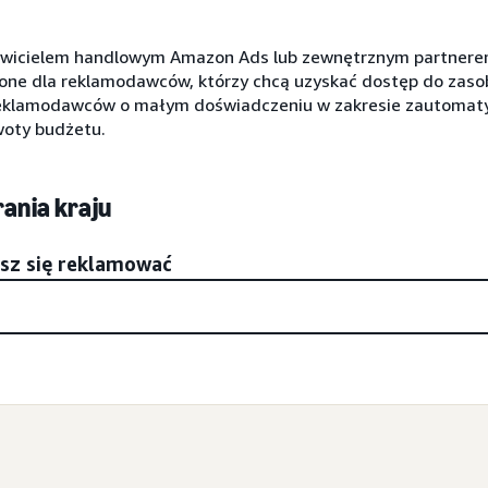
tawicielem handlowym Amazon Ads lub zewnętrznym partner
one dla reklamodawców, którzy chcą uzyskać dostęp do zas
reklamodawców o małym doświadczeniu w zakresie zautomaty
woty budżetu.
ania kraju
esz się reklamować