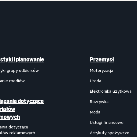
styki i planowanie
Przemysł
tyki grupy odbiorców
Motoryzacja
anie mediów
Uroda
Elektronika użytkowa
ązania dotyczące
Rozrywka
riałów
Moda
amowych
Usługi finansowe
enia dotyczące
ałów reklamowych
Artykuły spożywcze