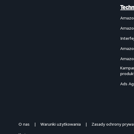
Techn
Amazo
Amazon
Interf
Amazon
Amazon
Kampan
produk
Ads Ag
O nas
Warunki użytkowania
Zasady ochrony prywa