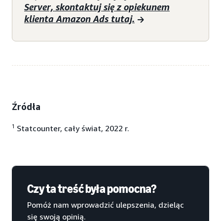
Server, skontaktuj się z opiekunem
klienta Amazon Ads tutaj.
Źródła
1
Statcounter, cały świat, 2022 r.
Czy ta treść była pomocna?
Pomóż nam wprowadzić ulepszenia, dzieląc
się swoją opinią.