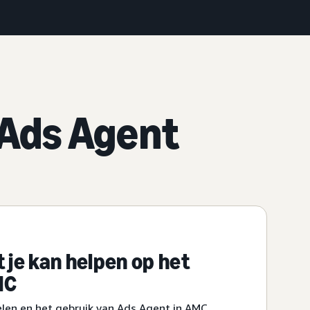
 Ads Agent
 je kan helpen op het
MC
len en het gebruik van Ads Agent in AMC.