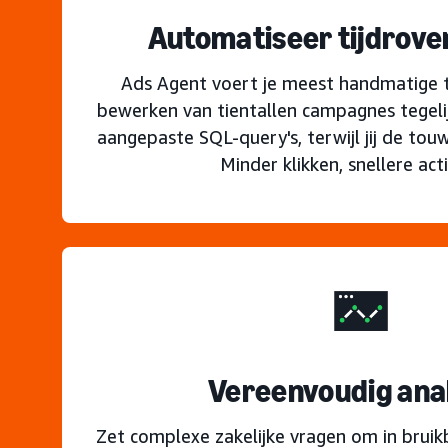
Automatiseer tijdrove
Ads Agent voert je meest handmatige ta
bewerken van tientallen campagnes tegelij
aangepaste SQL-query's, terwijl jij de tou
Minder klikken, snellere acti
Vereenvoudig ana
Zet complexe zakelijke vragen om in brui