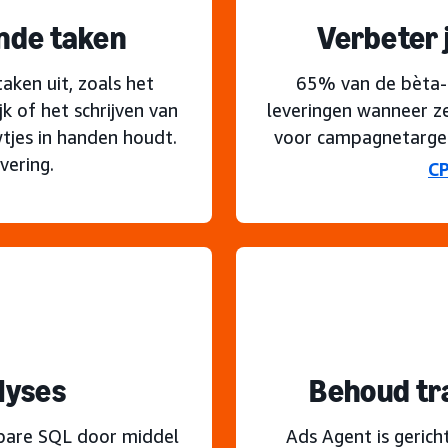
nde taken
Verbeter 
ken uit, zoals het
65% van de bèta-a
k of het schrijven van
leveringen wanneer z
wtjes in handen houdt.
voor campagnetarget
vering.
C
lyses
Behoud tr
kbare SQL door middel
Ads Agent is gerich