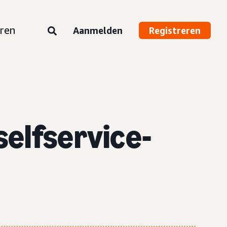
ren
Aanmelden
Registreren
selfservice-