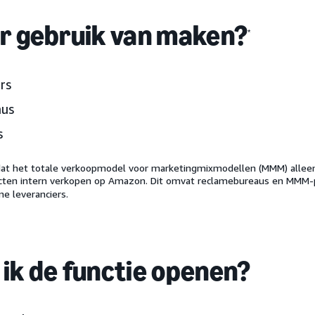
er gebruik van maken?
*
rs
aus
s
at het totale verkoopmodel voor marketingmixmodellen (MMM) alleen 
ucten intern verkopen op Amazon. Dit omvat reclamebureaus en MMM-p
e leveranciers.
ik de functie openen?