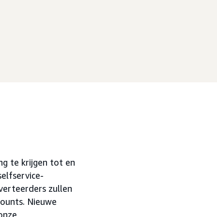
 te krijgen tot en
lfservice-
verteerders zullen
counts. Nieuwe
onze