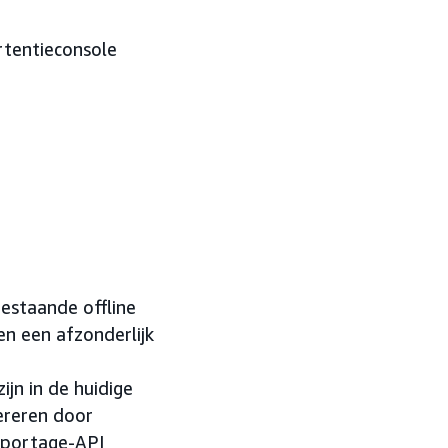
tentieconsole
estaande offline
n een afzonderlijk
jn in de huidige
ereren door
pportage-API