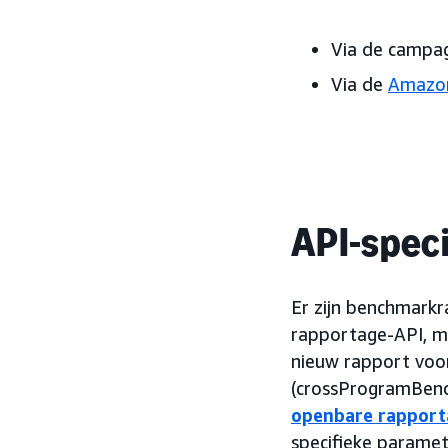
Via de campa
Via de
Amazon
API-speci
Er zijn benchmarkr
rapportage-API, m
nieuw rapport voo
(crossProgramBench
openbare rapport
specifieke parame