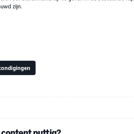
uwd zijn.
kondigingen
content nuttig?