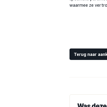
waarmee ze vertro
Terug naar aan
Was deze 