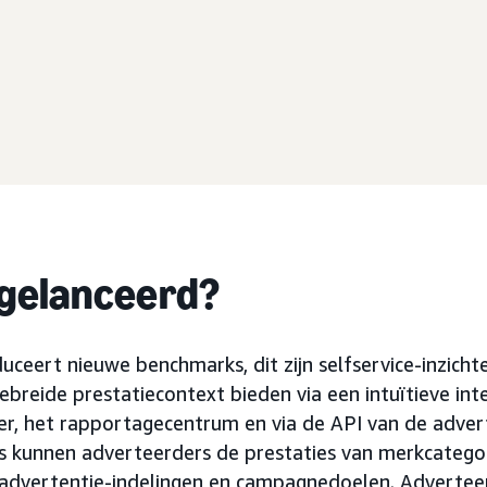
 gelanceerd?
ceert nieuwe benchmarks, dit zijn selfservice-inzicht
ebreide prestatiecontext bieden via een intuïtieve int
, het rapportagecentrum en via de API van de advert
s kunnen adverteerders de prestaties van merkcatego
e advertentie-indelingen en campagnedoelen. Advertee