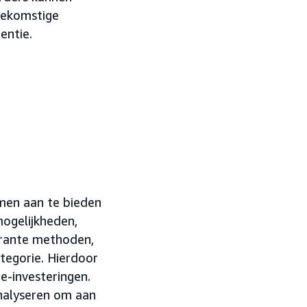
oekomstige
entie.
rmen aan te bieden
mogelijkheden,
arante methoden,
ategorie. Hierdoor
e-investeringen.
analyseren om aan