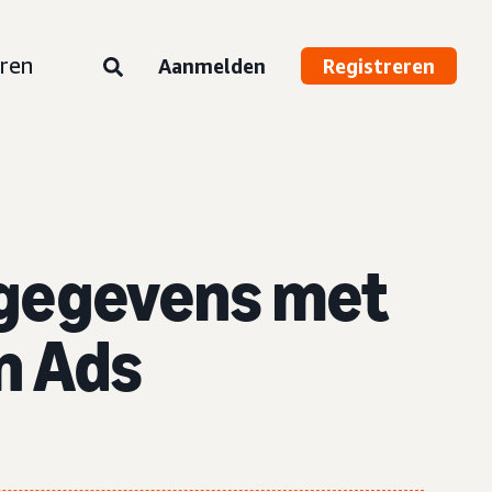
ren
Aanmelden
Registreren
 gegevens met
n Ads