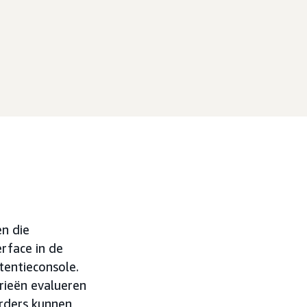
en die
erface in de
entieconsole.
rieën evalueren
rders kunnen