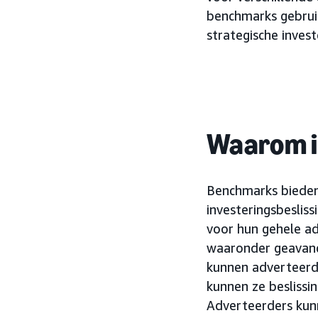
benchmarks gebrui
strategische invest
Waarom is
Benchmarks bieden
investeringsbeslis
voor hun gehele ad
waaronder geavanc
kunnen adverteerder
kunnen ze beslissi
Adverteerders kunn