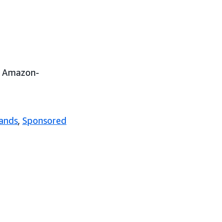
et Amazon-
ands
,
Sponsored