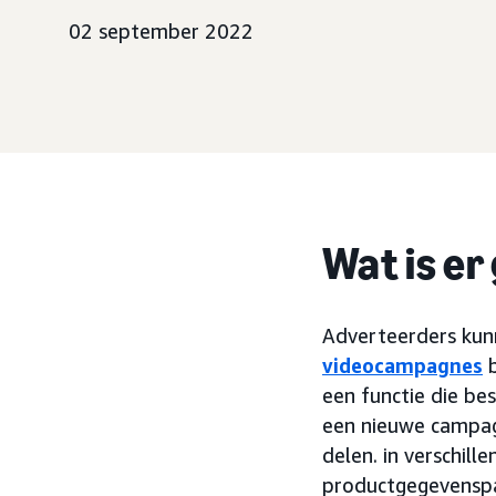
02 september 2022
Wat is er
Adverteerders kunn
videocampagnes
b
een functie die be
een nieuwe campa
delen. in verschil
productgegevenspa