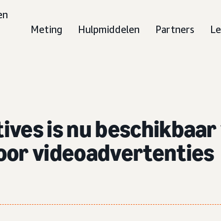
en
Meting
Hulpmiddelen
Partners
Le
ives is nu beschikbaa
oor videoadvertenties