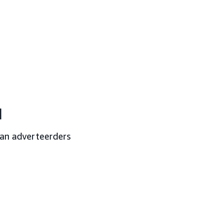
d
van adverteerders