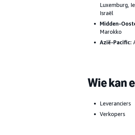
Luxemburg, Ie
Israël
Midden-Oost
Marokko
Azië-Pacific:
A
Wie kan 
Leveranciers
Verkopers