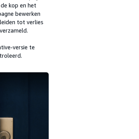
 de kop en het
mpagne bewerken
iden tot verlies
 verzameld.
ive-versie te
troleerd.