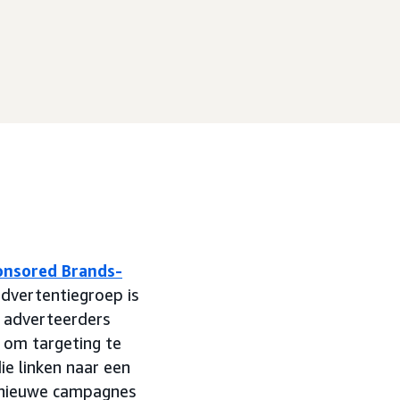
onsored Brands-
dvertentiegroep is
e adverteerders
om targeting te
ie linken naar een
r nieuwe campagnes