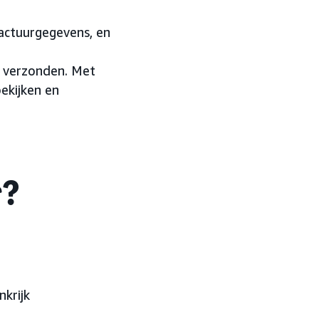
factuurgegevens, en
n
n verzonden. Met
ekijken en
r?
nkrijk