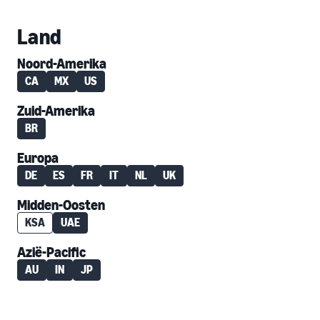
Land
Noord-Amerika
CA
MX
US
Zuid-Amerika
BR
Europa
DE
ES
FR
IT
NL
UK
Midden-Oosten
KSA
UAE
Azië-Pacific
AU
IN
JP