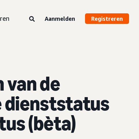
ren
Aanmelden
Registreren
 van de
 dienststatus
us (bèta)