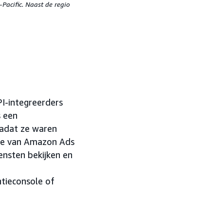
Pacific. Naast de regio
PI-integreerders
s een
nadat ze waren
tie van Amazon Ads
ensten bekijken en
tieconsole of