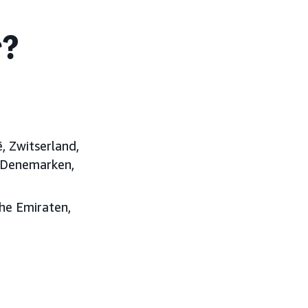
r?
ë, Zwitserland,
, Denemarken,
che Emiraten,