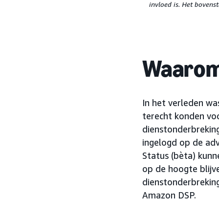
invloed is. Het bovens
Waarom 
In het verleden wa
terecht konden voo
dienstonderbreking
ingelogd op de ad
Status (bèta) kunn
op de hoogte blijv
dienstonderbreking
Amazon DSP.