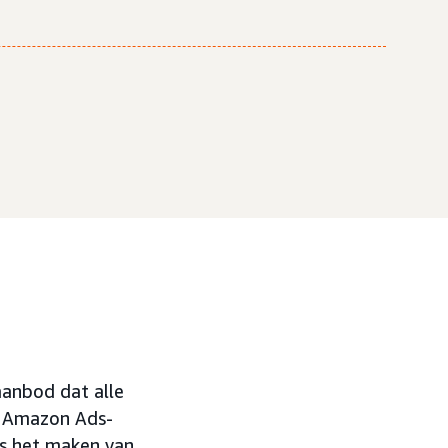
aanbod dat alle
n Amazon Ads-
ls het maken van