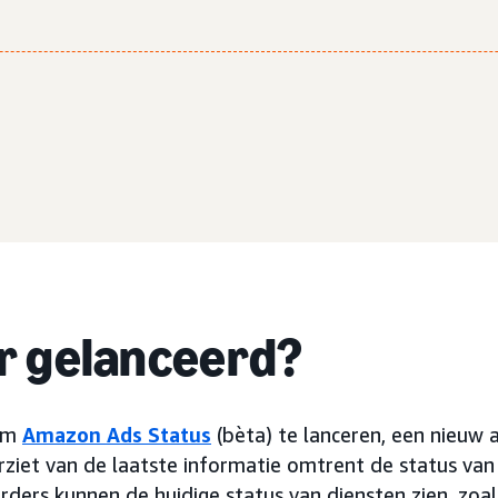
er gelanceerd?
 om
Amazon Ads Status
(bèta) te lanceren, een nieuw 
rziet van de laatste informatie omtrent de status va
rders kunnen de huidige status van diensten zien, zoa