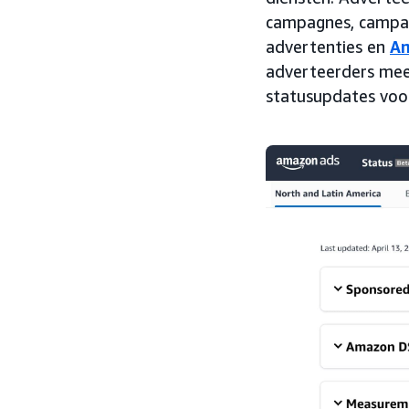
campagnes, campag
advertenties en
A
adverteerders meer
statusupdates voor