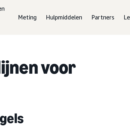
en
Meting
Hulpmiddelen
Partners
Le
lijnen voor
egels