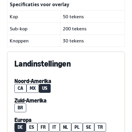
Specificaties voor overlay
Kop
50 tekens
Sub-kop
200 tekens
Knoppen
30 tekens
Landinstellingen
Noord-Amerika
CA
MX
US
Zuid-Amerika
BR
Europa
DE
ES
FR
IT
NL
PL
SE
TR