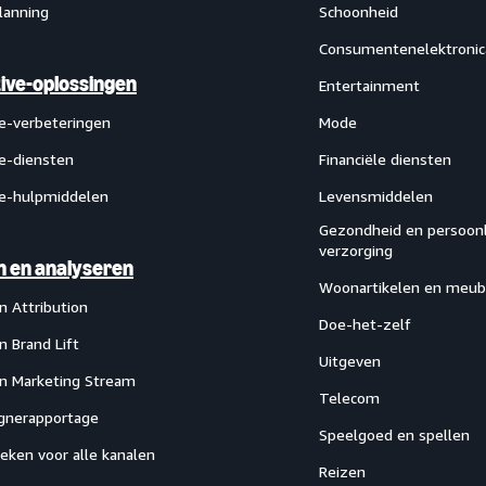
lanning
Schoonheid
Consumentenelektronic
ive-oplossingen
Entertainment
ve-verbeteringen
Mode
ve-diensten
Financiële diensten
ve-hulpmiddelen
Levensmiddelen
Gezondheid en persoonl
verzorging
 en analyseren
Woonartikelen en meub
 Attribution
Doe-het-zelf
 Brand Lift
Uitgeven
 Marketing Stream
Telecom
nerapportage
Speelgoed en spellen
ieken voor alle kanalen
Reizen