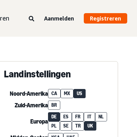
ren
Aanmelden
Registreren
Landinstellingen
Noord-Amerika
CA
MX
US
Zuid-Amerika
BR
DE
ES
FR
IT
NL
Europa
PL
SE
TR
UK