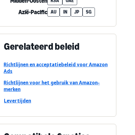
Midden-Oosten
KSA
UAE
Azië-Pacific
AU
IN
JP
SG
Gerelateerd beleid
Richtlijnen en acceptatiebeleid voor Amazon
Ads
Richtlijnen voor het gebruik van Amazon-
merken
Levertijden