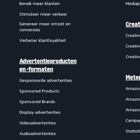
Bereik meer klanten
Mediap
Stimuleer meer verkeer
Creat
Genereer meer omzet en
conversies
Creati
Verbeter klantloyaliteit
Creati
Creati
Advertentieproducten
en -formaten
Meten
Gesponsorde advertenties
Amazon
Sponsored Products
Amazon
Sponsored Brands
Amazon
Display-advertenties
Campag
Videoadvertenties
Statist
Audioadvertenties