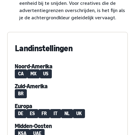
eenheid bij te snijden. Voor creatives die de
advertentiegrenzen overschrijden, is het fijn als
je de achtergrondkleur geleidelijk vervaagt.
Landinstellingen
Noord-Amerika
CA
MX
US
Zuid-Amerika
BR
Europa
DE
ES
FR
IT
NL
UK
Midden-Oosten
KSA
UAE