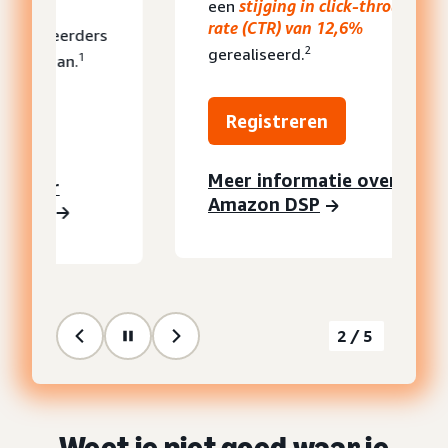
een
stijging in click-through
rate (CTR) van 12,6%
2
gerealiseerd.
Registreren
Meer informatie over
Amazon DSP
2/5
Weet je niet goed waar je