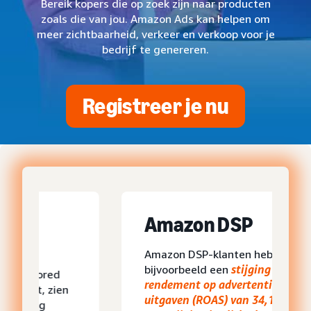
Bereik kopers die op zoek zijn naar producten
zoals die van jou. Amazon Ads kan helpen om
meer zichtbaarheid, verkeer en verkoop voor je
bedrijf te genereren.
Registreer je nu
Amazon DSP
Amazon DSP-klanten hebben
bijvoorbeeld een
stijging in
rendement op advertentie-
uitgaven (ROAS) van 34,1%
en