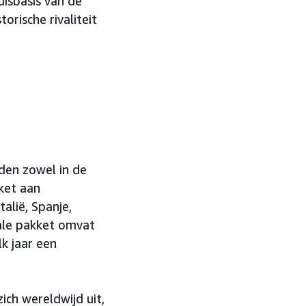
uisbasis van de
orische rivaliteit
jden zowel in de
kket aan
talië, Spanje,
nale pakket omvat
lk jaar een
ich wereldwijd uit,