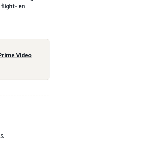
flight- en
Prime Video
5.