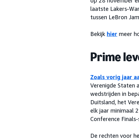
op 28 november en 
laatste Lakers-Warr
tussen LeBron Jam
Bekijk
hier
meer ho
Prime lev
Zoals vorig jaar 
Verenigde Staten a
wedstrijden in bepa
Duitsland, het Ver
elk jaar minimaal 
Conference Finals-
De rechten voor het