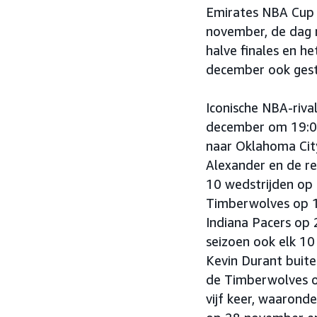
Emirates NBA Cup 2
november, de dag n
halve finales en 
december ook ges
Iconische NBA-riva
december om 19:00
naar Oklahoma Cit
Alexander en de r
10 wedstrijden op
Timberwolves op 1
Indiana Pacers op 
seizoen ook elk 1
Kevin Durant buiten
de Timberwolves on
vijf keer, waarond