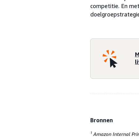
competitie. En me
doelgroepstrategie
M
l
Bronnen
1
Amazon Internal Pri