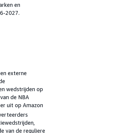
arken en
26-2027.
 en externe
de
en wedstrijden op
p van de NBA
eer uit op Amazon
verteerders
iewedstrijden,
de van de reguliere