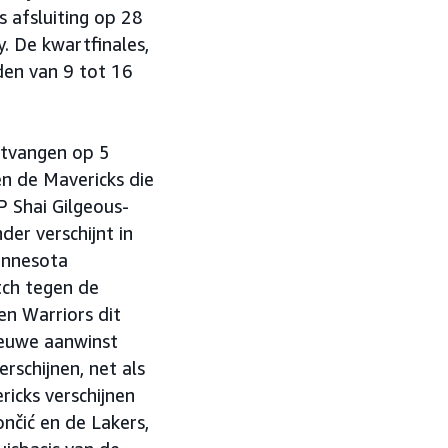
 afsluiting op 28
. De kwartfinales,
en van 9 tot 16
ntvangen op 5
n de Mavericks die
 Shai Gilgeous-
er verschijnt in
innesota
tch tegen de
en Warriors dit
ieuwe aanwinst
rschijnen, net als
icks verschijnen
nčić en de Lakers,