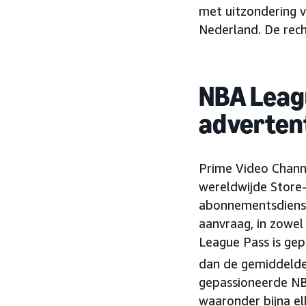
met uitzondering 
Nederland. De rec
NBA Leag
adverten
Prime Video Channe
wereldwijde Store
abonnementsdienst
aanvraag, in zowel
League Pass is ge
dan de gemiddeld
gepassioneerde NBA
waaronder bijna el