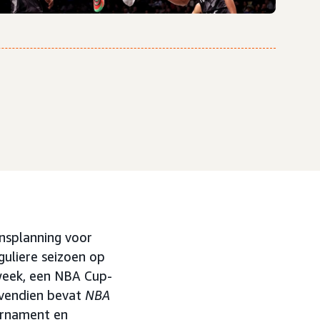
ensplanning voor
uliere seizoen op
week, een NBA Cup-
ovendien bevat
NBA
urnament en