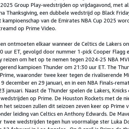
025 Group Play-wedstrijden op vrijdagavond, met als
a Thanksgiving, een dubbele wedstrijd op Black Friday
het kampioenschap van de Emirates NBA Cup 2025 word
treamd op Prime Video.
len ontmoeten elkaar wanneer de Celtics de Lakers o
 uur ET, gevolgd door nummer 1-pick Cooper Flagg e
y reizen om het op te nemen tegen 2024-25 NBA MVP
egerend kampioen Thunder om 21:30 uur ET. The Thund
 Prime, waaronder twee keer tegen de rivaliserende M
9 december en 29 januari, en in een NBA Finals-rema
23 januari. Naast de Thunder spelen de Lakers, Knicks 
0 wedstrijden op Prime. De Houston Rockets met de n
 het seizoen zullen dit seizoen zeven keer op Prime ve
der leiding van Celtics en Anthony Edwards. De Maver
er twee wedstrijden tegen hun voormalige ster Luka Do