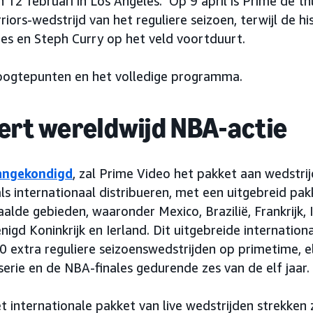
12 februari in Los Angeles. Op 9 april is Prime de th
iors-wedstrijd van het reguliere seizoen, terwijl de hist
es en Steph Curry op het veld voortduurt.
ogtepunten en het volledige programma.
ert wereldwijd NBA-actie
aangekondigd
, zal Prime Video het pakket aan wedstri
ls internationaal distribueren, met een uitgebreid pa
alde gebieden, waaronder Mexico, Brazilië, Frankrijk, I
enigd Koninkrijk en Ierland. Dit uitgebreide internatio
20 extra reguliere seizoenswedstrijden op primetime, e
serie en de NBA-finales gedurende zes van de elf jaar.
 internationale pakket van live wedstrijden strekken z