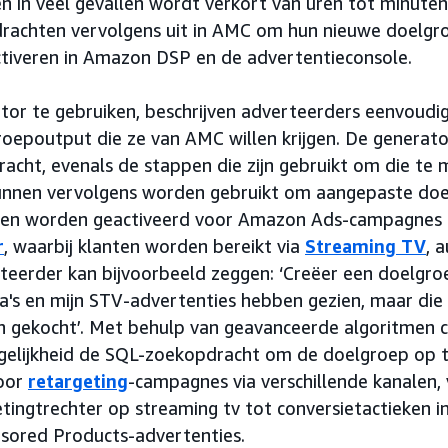
 in veel gevallen wordt verkort van uren tot minute
rachten vervolgens uit in AMC om hun nieuwe doelgro
ctiveren in Amazon DSP en de advertentieconsole.
r te gebruiken, beschrijven adverteerders eenvoudig
oepoutput die ze van AMC willen krijgen. De generato
acht, evenals de stappen die zijn gebruikt om die te
unnen vervolgens worden gebruikt om aangepaste do
unnen worden geactiveerd voor Amazon Ads-campagnes i
r
, waarbij klanten worden bereikt via
Streaming TV
, 
teerder kan bijvoorbeeld zeggen: ‘Creëer een doelgro
's en mijn STV-advertenties hebben gezien, maar die
n gekocht’. Met behulp van geavanceerde algoritmen 
gelijkheid de SQL-zoekopdracht om de doelgroep op 
voor
retargeting
-campagnes via verschillende kanalen, 
ingtrechter op streaming tv tot conversietactieken i
nsored Products-advertenties.