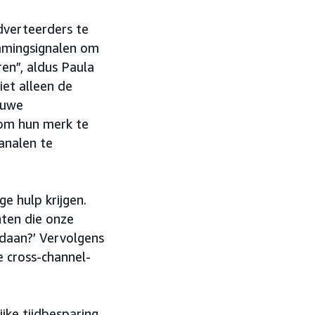
dverteerders te
eamingsignalen om
ren”, aldus Paula
iet alleen de
euwe
 om hun merk te
kanalen te
e hulp krijgen.
nten die onze
aan?’ Vervolgens
 cross-channel-
ke tijdbesparing