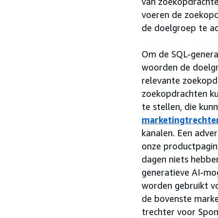
van zoekopdrachten
voeren de zoekopd
de doelgroep te a
Om de SQL-generato
woorden de doelgr
relevante zoekopdr
zoekopdrachten k
te stellen, die k
marketingtrechte
kanalen. Een adver
onze productpagina
dagen niets hebbe
generatieve AI-mo
worden gebruikt 
de bovenste market
trechter voor Spo