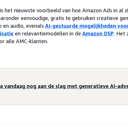
s het nieuwste voorbeeld van hoe Amazon Ads in al zi
waaronder eenvoudige, gratis te gebruiken creatieve ge
o en audio, evenals
AI-gestuurde mogelijkheden voo
satie
en relevantiemodellen in de
Amazon DSP
. Het
oor alle AMC-klanten.
a vandaag nog aan de slag met generatieve AI-adve