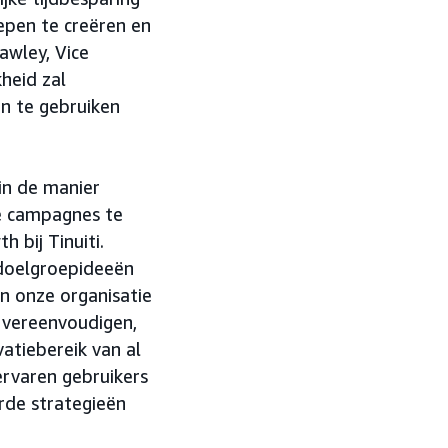
epen te creëren en
awley, Vice
heid zal
n te gebruiken
in de manier
e campagnes te
 bij Tinuiti.
 doelgroepideeën
en onze organisatie
 vereenvoudigen,
atiebereik van al
ervaren gebruikers
rde strategieën