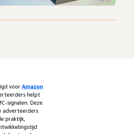
igd voor
Amazon
erteerders helpt
MC-signalen. Deze
e adverteerders
 praktijk,
wikkelingstijd