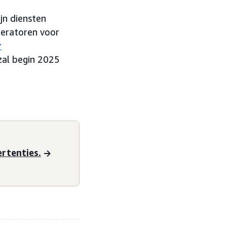
jn diensten
neratoren voor
r
 zal begin 2025
rtenties.