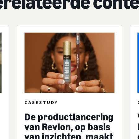
relateerde cont
CASESTUDY
De productlancering
van Revlon, op basis
van inzichten, maakt