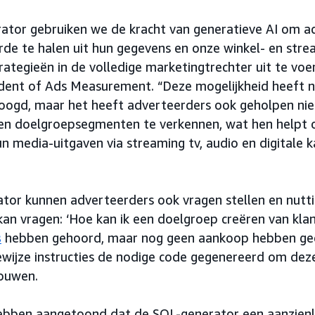
ator gebruiken we de kracht van generatieve AI om a
rde te halen uit hun gegevens en onze winkel- en str
rategieën in de volledige marketingtrechter uit te voe
ident of Ads Measurement. “Deze mogelijkheid heeft n
rhoogd, maar het heeft adverteerders ook geholpen ni
s en doelgroepsegmenten te verkennen, wat hen helpt
un media-uitgaven via streaming tv, audio en digitale 
or kunnen adverteerders ook vragen stellen en nuttig
an vragen: ‘Hoe kan ik een doelgroep creëren van kla
s
hebben gehoord, maar nog geen aankoop hebben ged
wijze instructies de nodige code gegenereerd om deze
ouwen.
ebben aangetoond dat de SQL-generator een aanzienlij