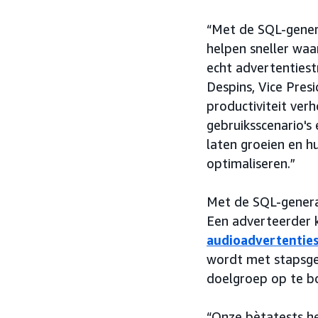
“Met de SQL-gener
helpen sneller waa
echt advertentiest
Despins, Vice Pres
productiviteit ve
gebruiksscenario'
laten groeien en h
optimaliseren.”
Met de SQL-generat
Een adverteerder k
audioadvertentie
wordt met stapsge
doelgroep op te b
“Onze bètatests h