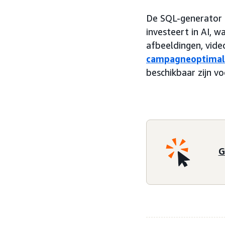
De SQL-generator i
investeert in AI, 
afbeeldingen, vide
campagneoptimali
beschikbaar zijn v
G