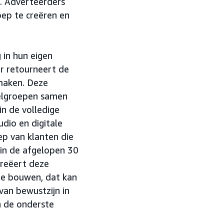
n. Adverteerders
ep te creëren en
 in hun eigen
r retourneert de
 maken. Deze
elgroepen samen
n de volledige
audio en digitale
ep van klanten die
 in de afgelopen 30
creëert deze
te bouwen, dat kan
van bewustzijn in
n de onderste