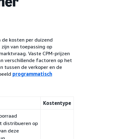
her
n de kosten per duizend
n zijn van toepassing op
 marktvraag. Vaste CPM-prijzen
n verschillende factoren op het
n tussen de verkoper en de
rbeeld
programmatisch
Kostentype
oorraad
 distribueren op
 van deze
hun