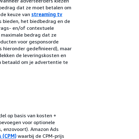
Wanneer adverteerders kiezen
bedrag dat ze moet betalen om
j de keuze van
streaming tv
 bieden, het biedbedrag en de
rags- en/of contextuele
t maximale bedrag dat ze
roducten voor gesponsorde
s hieronder gedefinieerd), maar
dekken de leveringskosten en
betaald om je advertentie te
el op basis van kosten +
oevoegen voor optionele
s, enzovoort). Amazon Ads
s (CPM)
waarbij de CPM-prijs