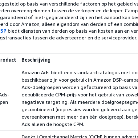
gesteld op basis van verschillende factoren op het gebied v
rden overeengekomen tussen de verkoper en de koper. Campa
garandeerd of niet-gegarandeerd zijn en het aanbod kan be
oerd door Amazon, alleen eigendom van derden of een combi
DSP
biedt diensten van derden op basis van kosten aan en ve
gstransacties tussen de adverteerder en de serviceprovider.
product
Beschrijving
Amazon Ads biedt een standaardcatalogus met do
beschikbaar zijn voor gebruik in Amazon DSP-cam
Ads-doelgroepen worden gefactureerd op basis va
Ads-
gepubliceerde CPM-prijs voor het gebruik van zowel
epen
negatieve targeting. Als meerdere doelgroepseg
gecombineerd (impressies worden geleverd aan geb
overeenkomen met meer dan één doelgroep), bere
Ads alleen de hoogste CPM.
Dankzij Omnichannel Metrics (OCM) kunnen advert