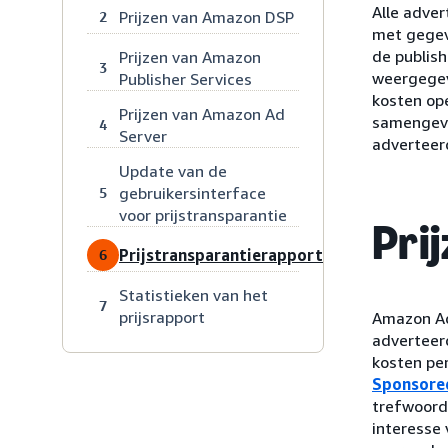
Alle adve
Prijzen van Amazon DSP
2
met gegev
de publis
Prijzen van Amazon
3
weergegev
Publisher Services
kosten op
Prijzen van Amazon Ad
samengevo
4
Server
adverteerd
Update van de
gebruikersinterface
5
voor prijstransparantie
Pri
Prijstransparantierapport
6
Statistieken van het
7
prijsrapport
Amazon Ad
adverteerd
kosten pe
Sponsore
trefwoord
interesse 