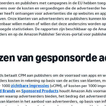
rteerders en publishers met campagnes in de EU hebben toeg
ens over de kosten en vergoedingen die de adverteerder he
her heeft ontvangen voor advertenties die op websites en a
en. Onze klanten van adverteerders en publishers kunnen ki
enbaar willen maken of willen dat deze anderszins worden 
egde statistieken. De rapporten zijn beschikbaar op de Am
ers en op de Amazon Publisher Services-portal voor publishe
jzen van gesponsorde a
s betaalt CPM aan publishers om de voorraad van apps en we
ers kosten in rekening op basis van de acties van klanten, 
r 1000
zichtbare impressies
(vCPM), of kosten per 1000 impre
d Brands
en
Sponsored Products
houdt Amazon Ads voornam
en waarop adverteerders bieden, het bedrag dat adverteerd
van klanten in het aanbod van adverteerders, op basis van i