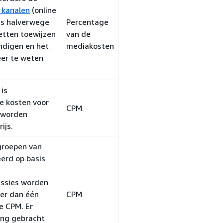
e kanalen
(online
nes halverwege
Percentage
etten toewijzen
van de
ndigen en het
mediakosten
er te weten
is
De kosten voor
CPM
 worden
ijs.
groepen van
erd op basis
ssies worden
er dan één
CPM
e CPM. Er
ing gebracht