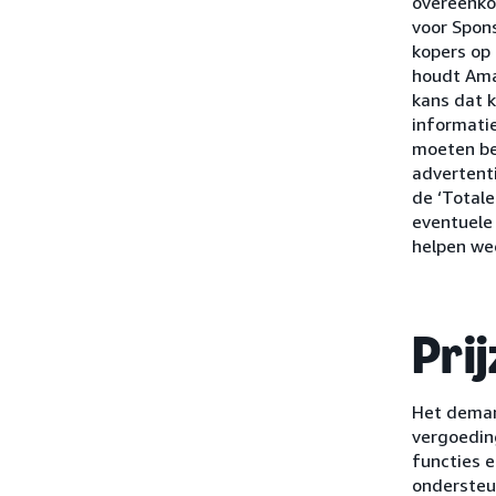
overeenko
voor Spon
kopers op 
houdt Ama
kans dat 
informati
moeten be
advertenti
de ‘Total
eventuele
helpen we
Pri
Het deman
vergoedin
functies e
ondersteu