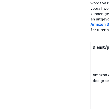
wordt vast
vooraf wo
kunnen ge
en uitgev
Amazon 
facturerin
Dienst/
Amazon 
doelgro