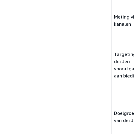
Meting vi
kanalen
Targetin
derden
voorafg
aan bied
Doelgro
van derd