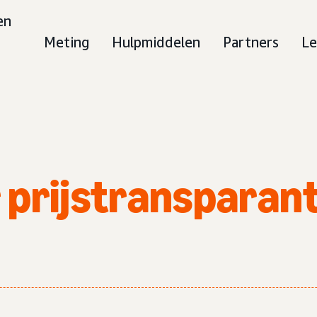
en
Meting
Hulpmiddelen
Partners
Le
r prijstransparan