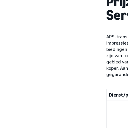
Pri
Ser
APS-transa
impressies
biedingen
zijn van t
gebied va
koper. Aa
gegarande
Dienst/