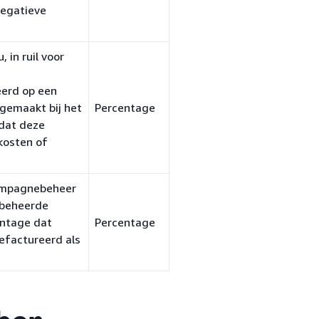
negatieve
 in ruil voor
eerd op een
gemaakt bij het
Percentage
dat deze
kosten of
campagnebeheer
 beheerde
entage dat
Percentage
efactureerd als