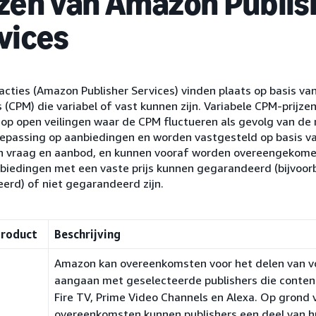
jzen van Amazon Publis
vices
cties (Amazon Publisher Services) vinden plaats op basis va
 (CPM) die variabel of vast kunnen zijn. Variabele CPM-prijze
 op open veilingen waar de CPM fluctueren als gevolg van de
oepassing op aanbiedingen en worden vastgesteld op basis va
n vraag en aanbod, en kunnen vooraf worden overeengekome
nbiedingen met een vaste prijs kunnen gegarandeerd (bijvoo
erd) of niet gegarandeerd zijn.
product
Beschrijving
Amazon kan overeenkomsten voor het delen van v
aangaan met geselecteerde publishers die content
Fire TV, Prime Video Channels en Alexa. Op grond
overeenkomsten kunnen publishers een deel van 