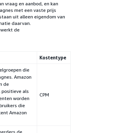
an vraag en aanbod, en kan
gnes met een vaste prijs
staan uit alleen eigendom van
natie daarvan.
rwerkt de
Kostentype
elgroepen die
pagnes. Amazon
n de
 positieve als
CPM
menten worden
ruikers die
kent Amazon
eerders de