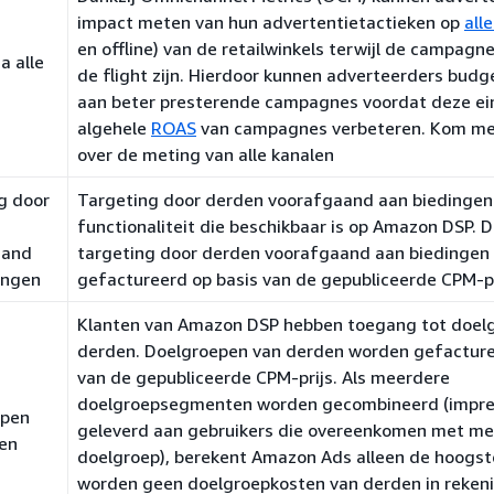
impact meten van hun advertentietactieken op
all
en offline) van de retailwinkels terwijl de campag
a alle
de flight zijn. Hierdoor kunnen adverteerders budg
aan beter presterende campagnes voordat deze ei
algehele
ROAS
van campagnes verbeteren. Kom me
over de meting van alle kanalen
g door
Targeting door derden voorafgaand aan biedingen 
functionaliteit die beschikbaar is op Amazon DSP. 
aand
targeting door derden voorafgaand aan biedingen
ingen
gefactureerd op basis van de gepubliceerde CPM-pr
Klanten van Amazon DSP hebben toegang tot doel
derden. Doelgroepen van derden worden gefacture
van de gepubliceerde CPM-prijs. Als meerdere
doelgroepsegmenten worden gecombineerd (impre
epen
geleverd aan gebruikers die overeenkomen met me
en
doelgroep), berekent Amazon Ads alleen de hoogst
worden geen doelgroepkosten van derden in reken