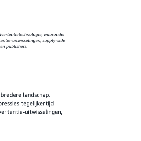
dvertentietechnologie, waaronder
ntie-uitwisselingen, supply-side
en publishers.
 bredere landschap.
essies tegelijkertijd
ertentie-uitwisselingen,