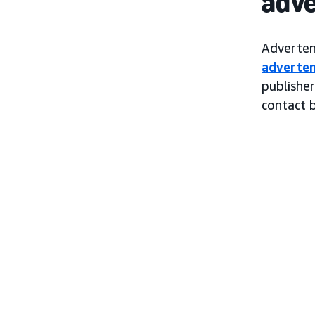
adve
Adverten
adverten
publishe
contact 