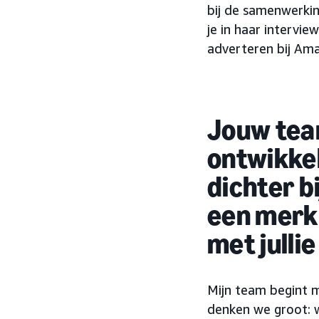
bij de samenwerkin
je in haar intervi
adverteren bij Am
Jouw team
ontwikke
dichter b
een merk
met julli
Mijn team begint me
denken we groot: 