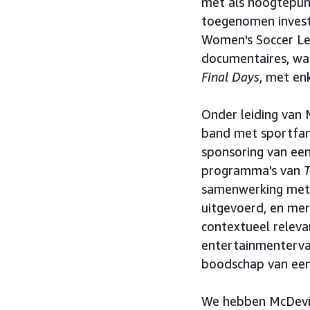
met als hoogtepun
toegenomen invest
Women's Soccer Lea
documentaires, w
Final Days
, met en
Onder leiding van
band met sportfan
sponsoring van ee
programma's van
samenwerking met 
uitgevoerd, en mer
contextueel releva
entertainmentervar
boodschap van een
We hebben McDevit