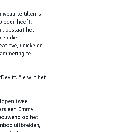
veau te tillen is
bieden heeft.
n, bestaat het
 en die
atieve, unieke en
rammering te
Devitt. "Je wilt het
elopen twee
jkers een Emmy
tbouwend op het
anbod uitbreiden,