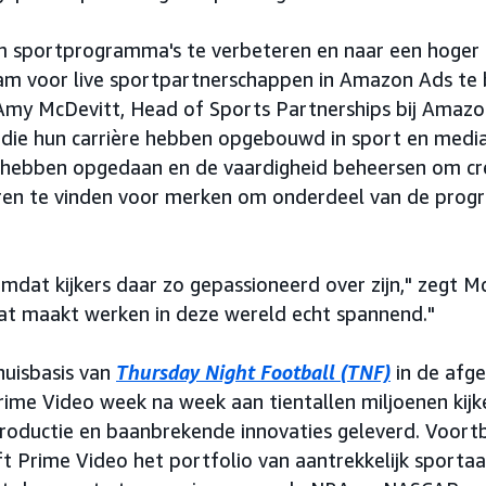
 sportprogramma's te verbeteren en naar een hoger ni
am voor live sportpartnerschappen in Amazon Ads te 
Amy McDevitt, Head of Sports Partnerships bij Amazo
 die hun carrière hebben opgebouwd in sport en media
 hebben opgedaan en de vaardigheid beheersen om cre
ren te vinden voor merken om onderdeel van de prog
mdat kijkers daar zo gepassioneerd over zijn," zegt Mc
n dat maakt werken in deze wereld echt spannend."
huisbasis van
Thursday Night Football (TNF)
in de afg
rime Video week na week aan tientallen miljoenen ki
oductie en baanbrekende innovaties geleverd. Voor
ft Prime Video het portfolio van aantrekkelijk sporta