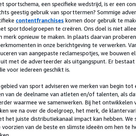
t sportschema, een specifieke wedstrijd, is er een co
lechts geestig gebruik van sporttermen? Sommige adve
cifieke
contentfranchises
komen door gebruik te mak
et sportdoelgroepen te creëren. Ons doel is niet all
n merk opnieuw te maken. In plaats daarvan proberen
erkmomenten in onze berichtgeving te verwerken. Van
oduceren van aangepaste reclamespotjes, we bouwen e
uit met de adverteerder als uitgangspunt. Er bestaat
e voor iedereen geschikt is.
 gebied van sport adviseren we merken van begin tot 
ren van de deelname van atleten en/of talenten, als da
eerder waarmee we samenwerken. Bij het ontwikkelen 
en we na over de doelgroep, het merk, de klantervar
 het juiste distributiekanaal impact kan hebben. We st
 voorzien van de beste en slimste ideeën om hen te h
ken.