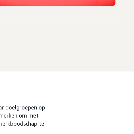
ar doelgroepen op
r merken om met
n merkboodschap te