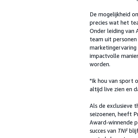
De mogelijkheid om
precies wat het te
Onder leiding van 
team uit personen
marketingervaring
impactvolle manie
worden.
"Ik hou van sport o
altijd live zien e
Als de exclusieve t
seizoenen, heeft P
Award-winnende pr
succes van
TNF
blij