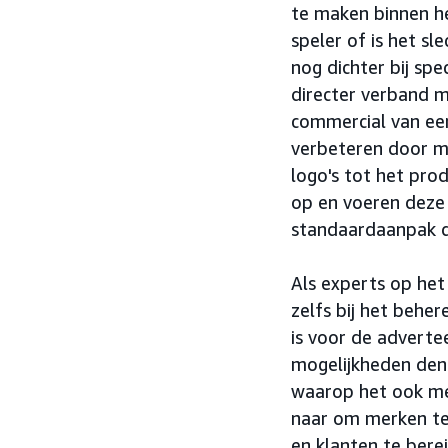
te maken binnen he
speler of is het s
nog dichter bij spe
directer verband m
commercial van ee
verbeteren door m
logo's tot het pr
op en voeren deze 
standaardaanpak di
Als experts op het
zelfs bij het behe
is voor de advert
mogelijkheden denk
waarop het ook met
naar om merken te
en klanten te berei