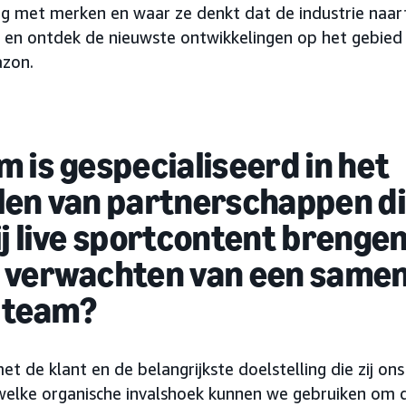
g met merken en waar ze denkt dat de industrie naar
ew en ontdek de nieuwste ontwikkelingen op het gebied
azon.
 is gespecialiseerd in het
len van partnerschappen d
ij live sportcontent brenge
 verwachten van een same
e team?
t de klant en de belangrijkste doelstelling die zij on
welke organische invalshoek kunnen we gebruiken om d