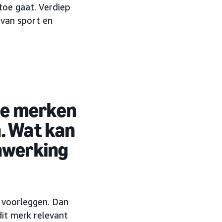
toe gaat. Verdiep
 van sport en
ie merken
n. Wat kan
nwerking
s voorleggen. Dan
it merk relevant