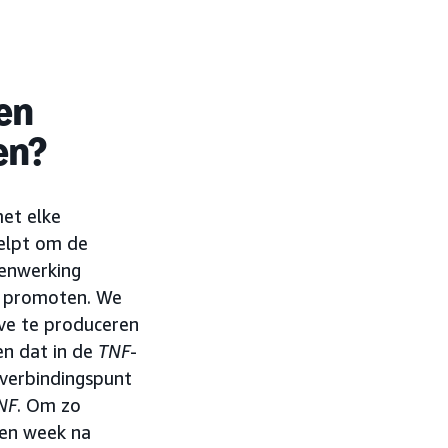
en
en?
et elke
helpt om de
menwerking
e promoten. We
ve te produceren
en dat in de
TNF
-
 verbindingspunt
NF
. Om zo
een week na