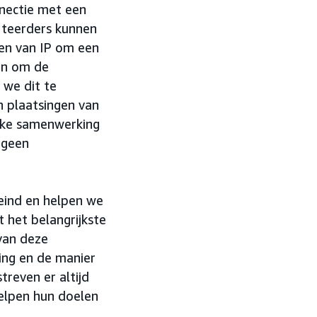
nnectie met een
rteerders kunnen
en van IP om een
een om de
 we dit te
 plaatsingen van
lke samenwerking
 geen
eind en helpen we
t het belangrijkste
van deze
ing en de manier
reven er altijd
elpen hun doelen