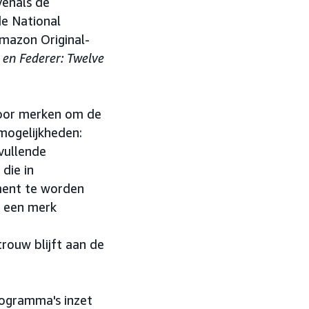
enals de
e National
Amazon Original-
 en Federer: Twelve
voor merken om de
mogelijkheden:
vullende
die in
ment te worden
e een merk
trouw blijft aan de
ogramma's inzet