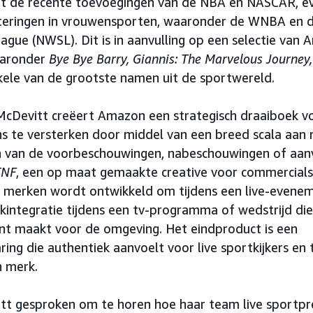
t de recente toevoegingen van de NBA en NASCAR, ev
eringen in vrouwensporten, waaronder de WNBA en d
gue (NWSL). Dit is in aanvulling op een selectie van 
aaronder
Bye Bye Barry, Giannis: The Marvelous Journey,
kele van de grootste namen uit de sportwereld.
 McDevitt creëert Amazon een strategisch draaiboek 
s te versterken door middel van een breed scala aan 
n van de voorbeschouwingen, nabeschouwingen of aan
TNF
, een op maat gemaakte creative voor commercials 
merken wordt ontwikkeld om tijdens een live-evene
kintegratie tijdens een tv-programma of wedstrijd di
nt maakt voor de omgeving. Het eindproduct is een
ing die authentiek aanvoelt voor live sportkijkers en 
 merk.
t gesproken om te horen hoe haar team live sportpr