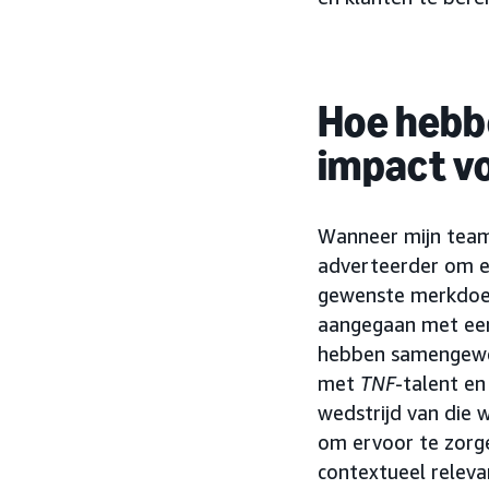
Hoe hebb
impact v
Wanneer mijn team
adverteerder om er
gewenste merkdoels
aangegaan met een
hebben samengewer
met
TNF
-talent en
wedstrijd van die 
om ervoor te zorg
contextueel releva