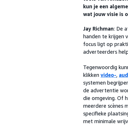
kun je een algeme
wat jouw visie is 
Jay Richman
: De 
handen te krijgen v
focus ligt op prakt
adverteerders help
Tegenwoordig kunn
klikken
video-
,
aud
systemen begrijpen
de advertentie wo
die omgeving. Of h
meerdere scènes m
specifieke plaatsi
met minimale wrijv