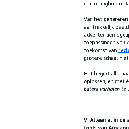
marketingboom: Jay
Van het genereren 
aantrekkelijk bee
advertentiemogelijk
toepassingen van A
toekomst van
rec
grotere schaal nie
Het begint allema
oplossen, en met éé
betere verhalen te 
V: Alleen al in d
tools van Amazon 