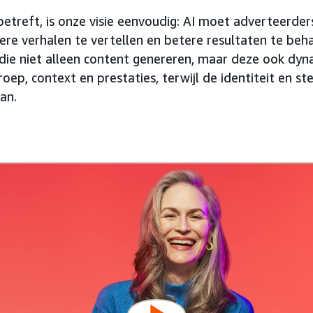
etreft, is onze visie eenvoudig: AI moet adverteerde
re verhalen te vertellen en betere resultaten te beh
ie niet alleen content genereren, maar deze ook dyn
roep, context en prestaties, terwijl de identiteit en s
aan.