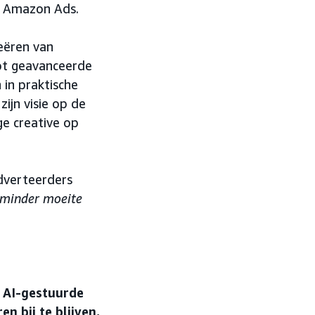
j Amazon Ads.
reëren van
ot geavanceerde
 in praktische
ijn visie op de
ge creative op
dverteerders
 minder moeite
n AI-gestuurde
n bij te blijven,