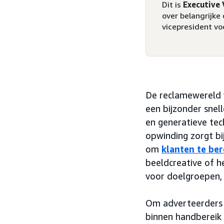
Dit is
Executive 
over belangrijke
vicepresident vo
De reclamewereld w
een bijzonder snel
en generatieve te
opwinding zorgt bi
om
klanten te ber
beeldcreative of 
voor doelgroepen,
Om adverteerders te
binnen handbereik 