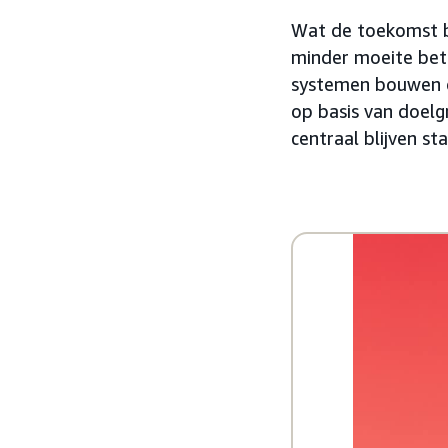
Wat de toekomst b
minder moeite bete
systemen bouwen d
op basis van doelg
centraal blijven st