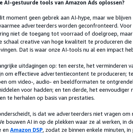
e AI-gestuurde tools van Amazon Ads oplossen?
p dit moment geen gebrek aan AI-hype, maar we blijven
aarmee adverteerders worden geconfronteerd. Voor v
ing niet de toegang tot voorraad of doelgroep, maar
e schaal creative van hoge kwaliteit te produceren di
vingen. Dat is waar onze AI-tools nu al een impact he
ngrijke uitdagingen op: ten eerste, het verminderen va
ijn om effectieve advertentiecontent te produceren; t
pen om video-, audio- en beeldformaten te ontgrende
middelen voor hadden; en ten derde, het eenvoudiger
 en te herhalen op basis van prestaties.
nderscheidt, is dat we adverteerders niet vragen om
 We bouwen AI in op de plekken waar ze al werken, in d
e en
Amazon DSP
, zodat ze binnen enkele minuten, in