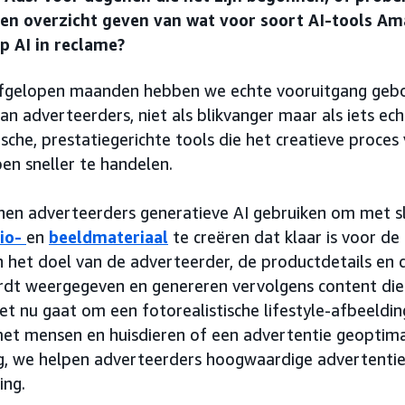
en overzicht geven van wat voor soort AI-tools Am
op AI in reclame?
afgelopen maanden hebben we echte vooruitgang gebo
an adverteerders, niet als blikvanger maar als iets ech
ische, prestatiegerichte tools die het creatieve proce
en sneller te handelen.
en adverteerders generatieve AI gebruiken om met sl
io-
en
beeldmateriaal
te creëren dat klaar is voor d
 het doel van de adverteerder, de productdetails en 
rdt weergegeven en genereren vervolgens content die
et nu gaat om een fotorealistische lifestyle-afbeeldi
et mensen en huisdieren of een advertentie geoptima
ng, we helpen adverteerders hoogwaardige advertentie
ing.