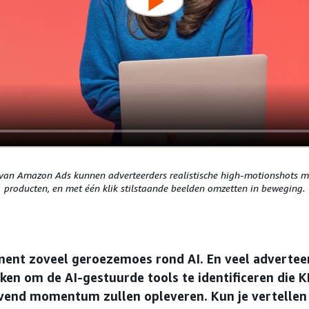
van Amazon Ads kunnen adverteerders realistische high-motionshots 
producten, en met één klik stilstaande beelden omzetten in beweging.
oment zoveel geroezemoes rond AI. En veel adverte
ken om de AI-gestuurde tools te identificeren die KP
jvend momentum zullen opleveren. Kun je vertellen