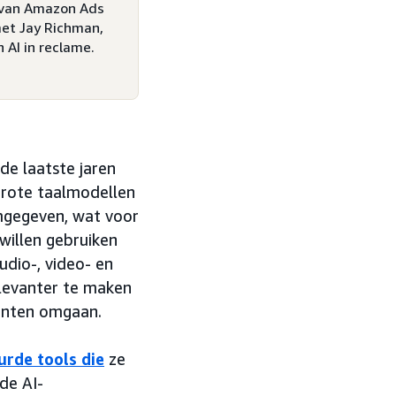
s van Amazon Ads
met Jay Richman,
 AI in reclame.
de laatste jaren
grote taalmodellen
gegeven, wat voor
willen gebruiken
udio-, video- en
levanter te maken
anten omgaan.
urde tools die
ze
de AI-