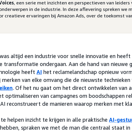
Voices
, een serie met inzichten en perspectieven van leider
 onderwerpen in de industrie. In deze aflevering spreken we 
or creatieve ervaringen bij Amazon Ads, over de toekomst van
as altijd een industrie voor snelle innovatie en heeft 
le transformatie ondergaan. Aan de hand van nieuwe 
chnologie heeft
AI
het reclamelandschap opnieuw vorm
j merken van elke omvang die de nieuwste technieken 
eiken
. Of het nu gaat om het direct ontwikkelen van a
het optimaliseren van campagnes om boodschappen re
 AI reconstrueert de manieren waarop merken met kl
 helpen inzicht te krijgen in alle praktische
AI-gestu
hebben, spraken we met de man die centraal staat in 