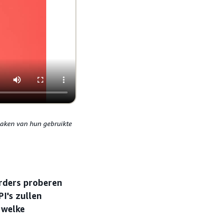
maken van hun gebruikte
erders proberen
I's zullen
 welke