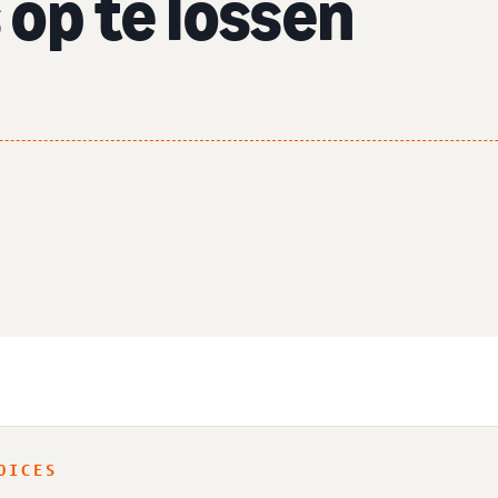
op te lossen
r
OICES