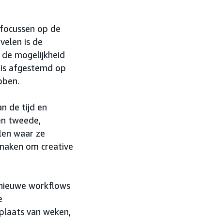
 focussen op de
elen is de
 de mogelijkheid
e is afgestemd op
bben.
n de tijd en
en tweede,
len waar ze
 maken om creative
 nieuwe workflows
e
 plaats van weken,