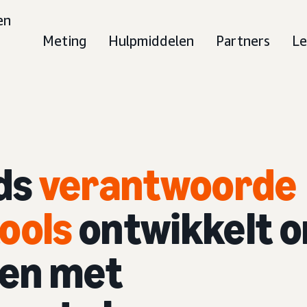
en
Meting
Hulpmiddelen
Partners
Le
ds
verantwoorde
ools
ontwikkelt 
men met