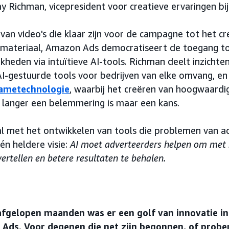
 Richman, vicepresident voor creatieve ervaringen bi
van video's die klaar zijn voor de campagne tot het c
ldmateriaal, Amazon Ads democratiseert de toegang t
heden via intuïtieve AI-tools. Richman deelt inzichten
I-gestuurde tools voor bedrijven van elke omvang, en z
lametechnologie
, waarbij het creëren van hoogwaardi
t langer een belemmering is maar een kans.
al met het ontwikkelen van tools die problemen van a
n heldere visie:
AI moet adverteerders helpen om met
vertellen en betere resultaten te behalen.
e afgelopen maanden was er een golf van innovatie i
Ads. Voor degenen die net zijn begonnen, of probere