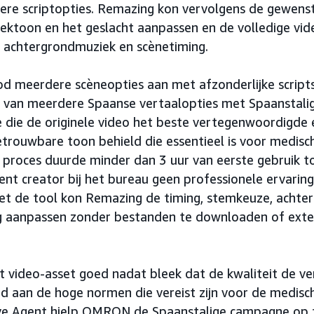
re scriptopties. Remazing kon vervolgens de gewenst
eektoon en het geslacht aanpassen en de volledige vid
f achtergrondmuziek en scènetiming.
d meerdere scèneopties aan met afzonderlijke scripts
 van meerdere Spaanse vertaalopties met Spaanstali
 die de originele video het beste vertegenwoordigde e
etrouwbare toon behield die essentieel is voor medis
e proces duurde minder dan 3 uur van eerste gebruik to
ent creator bij het bureau geen professionele ervarin
et de tool kon Remazing de timing, stemkeuze, achte
g aanpassen zonder bestanden te downloaden of exte
video-asset goed nadat bleek dat de kwaliteit de v
d aan de hoge normen die vereist zijn voor de medisch
ive Agent hielp OMRON de Spaanstalige campagne op ti