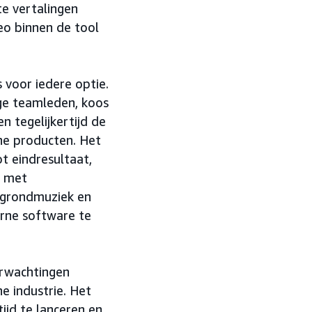
e vertalingen
eo binnen de tool
 voor iedere optie.
ge teamleden, koos
n tegelijkertijd de
che producten. Het
t eindresultaat,
g met
rgrondmuziek en
rne software te
erwachtingen
e industrie. Het
jd te lanceren en