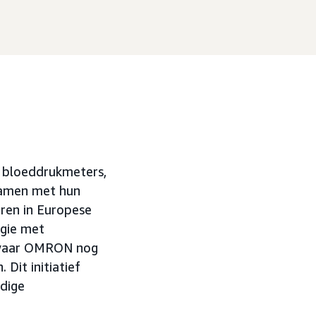
n bloeddrukmeters,
samen met hun
ren in Europese
egie met
n waar OMRON nog
Dit initiatief
edige