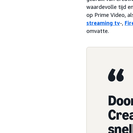
waardevolle tijd e
op Prime Video, a
streaming tv
-,
Fir
omvatte.
Doo
Cre
snel