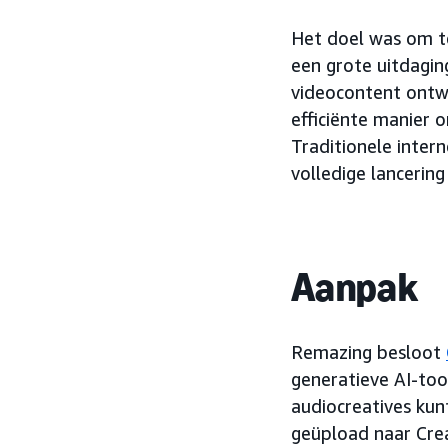
Het doel was om te
een grote uitdagi
videocontent ontwi
efficiënte manier o
Traditionele inter
volledige lancerin
Aanpak
Remazing besloot
generatieve AI-to
audiocreatives kun
geüpload naar Crea