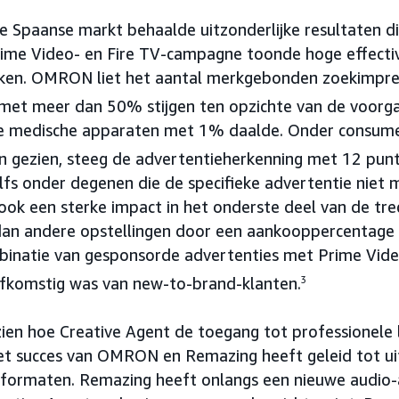
 Spaanse markt behaalde uitzonderlijke resultaten d
ime Video- en Fire TV-campagne toonde hoge effectiv
eken. OMRON liet het aantal merkgebonden zoekimpres
et meer dan 50% stijgen ten opzichte van de voorga
rie medische apparaten met 1% daalde. Onder consum
n gezien, steeg de advertentieherkenning met 12 pun
fs onder degenen die de specifieke advertentie niet 
k een sterke impact in het onderste deel van de tre
dan andere opstellingen door een aankooppercentage
mbinatie van gesponsorde advertenties met Prime Vid
fkomstig was van new-to-brand-klanten.
3
ien hoe Creative Agent de toegang tot professionele l
et succes van OMRON en Remazing heeft geleid tot ui
 formaten. Remazing heeft onlangs een nieuwe audio-