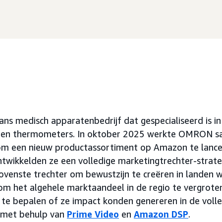
s medisch apparatenbedrijf dat gespecialiseerd is i
's en thermometers. In oktober 2025 werkte OMRON 
m een nieuw productassortiment op Amazon te lance
twikkelden ze een volledige marketingtrechter-strat
ovenste trechter om bewustzijn te creëren in lande
om het algehele marktaandeel in de regio te vergroten. 
 te bepalen of ze impact konden genereren in de voll
 met behulp van
Prime Video
en
Amazon DSP
.