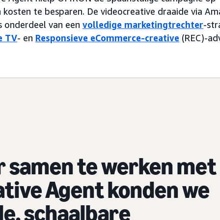
n kosten te besparen. De videocreative draaide via Am
ls onderdeel van een
volledige marketingtrechter
-str
e TV
- en
Responsieve eCommerce-creative
(REC)-adv
r samen te werken met
ative Agent konden we
le, schaalbare