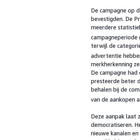
De campagne op de
bevestigden. De Pr
meerdere statisti
campagneperiode m
terwijl de catego
advertentie hebbe
merkherkenning zel
De campagne had oo
presteerde beter 
behalen bij de co
van de aankopen a
Deze aanpak laat z
democratiseren. H
nieuwe kanalen en