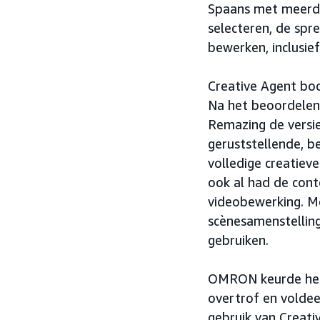
Spaans met meerde
selecteren, de spr
bewerken, inclusie
Creative Agent boo
Na het beoordelen
Remazing de versie
geruststellende, b
volledige creatiev
ook al had de cont
videobewerking. M
scènesamenstellin
gebruiken.
OMRON keurde het 
overtrof en voldee
gebruik van Creat