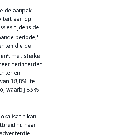
ie de aanpak
iteit aan op
sies tijdens de
ande periode,
1
enten die de
ten
2
, met sterke
meer herinnerden.
chter en
 van 18,8% te
eo, waarbij 83%
okalisatie kan
tbreiding naar
advertentie