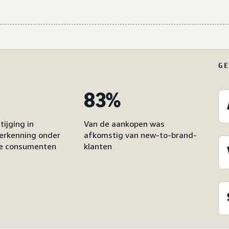
G
83%
ijging in
Van de aankopen was
erkenning onder
afkomstig van new-to-brand-
de consumenten
klanten