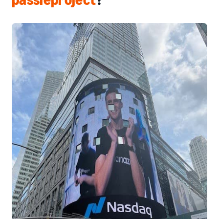
passieproject
?