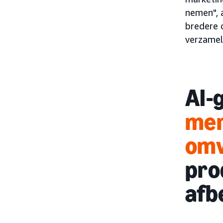
nemen", 
bredere 
verzamel
AI-
mer
om
pro
afb