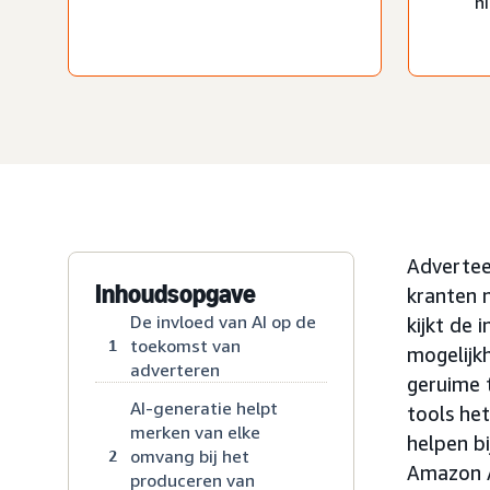
h
Advertee
Inhoudsopgave
kranten n
De invloed van AI op de
kijkt de
toekomst van
1
mogelijk
adverteren
geruime 
AI-generatie helpt
tools he
merken van elke
helpen bi
omvang bij het
2
Amazon A
produceren van