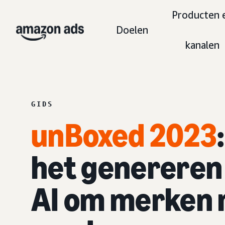
Producten 
Doelen
kanalen
GIDS
unBoxed 2023
het genereren 
AI om merken r