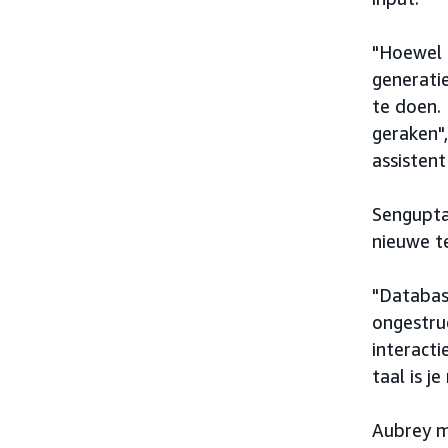
"Hoewel h
generati
te doen. 
geraken"
assistent
Sengupta
nieuwe t
"Databas
ongestru
interacti
taal is j
Aubrey m