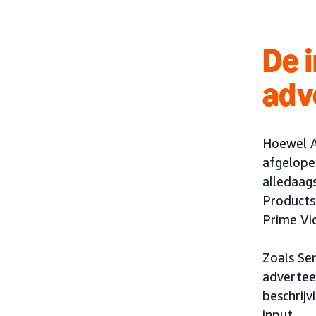
De 
adv
Hoewel AI
afgelope
alledaag
Products
Prime Vi
Zoals Se
advertee
beschrij
input.