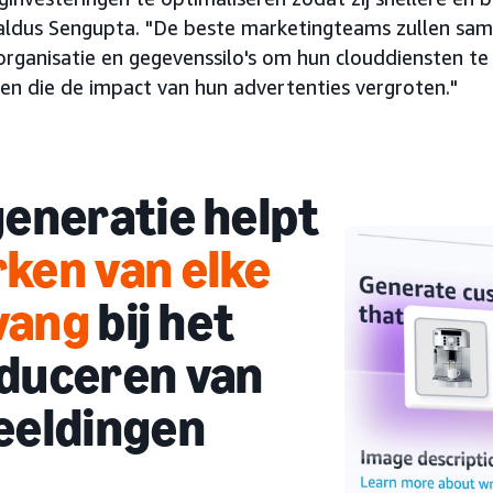
aldus Sengupta. "De beste marketingteams zullen sa
organisatie en gegevenssilo's om hun clouddiensten te
en die de impact van hun advertenties vergroten."
generatie helpt
ken van elke
vang
bij het
duceren van
eeldingen