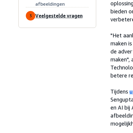
oplossin
afbeeldingen
bieden o
Veelgestelde vragen
3
verbeter
"Het aan
maken is
de advert
maken", 
Technolo
betere re
Tijdens
u
Sengupta
en AI bi
afbeeldi
mogelijk