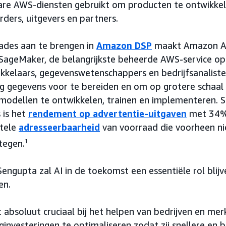
are AWS-diensten gebruikt om producten te ontwikkel
ders, uitgevers en partners.
des aan te brengen in
Amazon DSP
maakt Amazon Ads
ageMaker, de belangrijkste beheerde AWS-service op b
ikkelaars, gegevenswetenschappers en bedrijfsanaliste
g gegevens voor te bereiden en om op grotere schaa
-modellen te ontwikkelen, trainen en implementeren. S
 is het
rendement op advertentie-uitgaven
met 34% 
tele
adresseerbaarheid
van voorraad die voorheen n
tegen.
1
engupta zal AI in de toekomst een essentiële rol blij
en.
 absoluut cruciaal bij het helpen van bedrijven en me
investeringen te optimaliseren zodat zij snellere en 