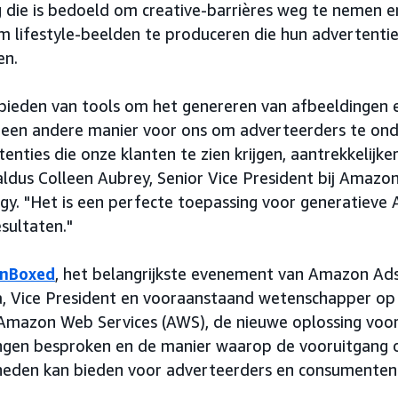
g die is bedoeld om creative-barrières weg te nemen 
m lifestyle-beelden te produceren die hun advertenti
en.
bieden van tools om het genereren van afbeeldingen 
 een andere manier voor ons om adverteerders te onde
enties die onze klanten te zien krijgen, aantrekkelijker
aldus Colleen Aubrey, Senior Vice President bij Amazo
gy. "Het is een perfecte toepassing voor generatieve A
sultaten."
nBoxed
, het belangrijkste evenement van Amazon Ad
, Vice President en vooraanstaand wetenschapper op
j Amazon Web Services (AWS), de nieuwe oplossing voo
ngen besproken en de manier waarop de vooruitgang 
heden kan bieden voor adverteerders en consumenten