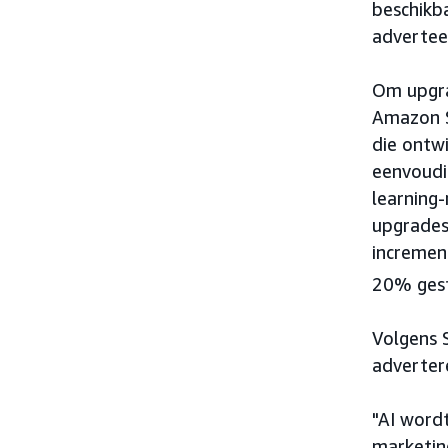
beschikb
adverteer
Om upgra
Amazon S
die ontw
eenvoudi
learning
upgrades
incremen
20% ges
Volgens S
adverter
"AI wordt
marketing