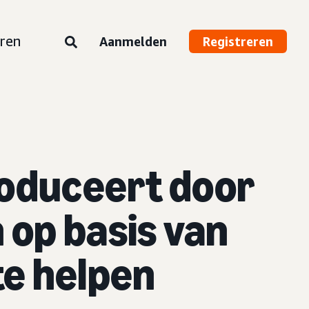
ren
Aanmelden
Registreren
roduceert door
 op basis van
te helpen