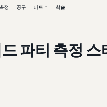
측정
공구
파트너
학습
드 파티 측정 스