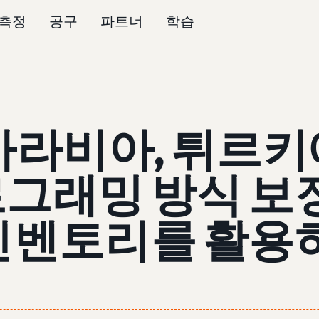
측정
공구
파트너
학습
아라비아, 튀르키
그래밍 방식 보
인벤토리를 활용