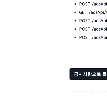
POST /adsAp
GET /adsApi
POST /adsAp
POST /adsA
POST /adsAp
공지사항으로 