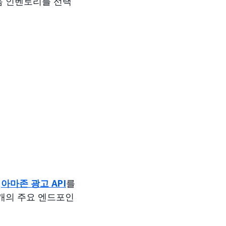
음 인벤토리를 선택
록
아마존 광고 API
를
6개의 주요 엔드포인