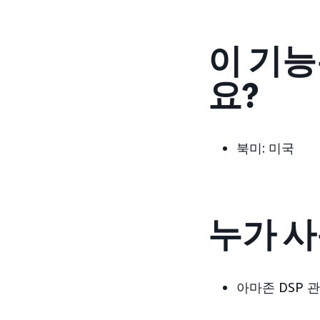
이 기능
요?
북미: 미국
누가 사
아마존 DSP 