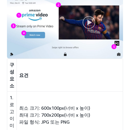
구
성
요건
요
소
1.
로
최소 크기: 600x100px(너비 x 높이)
고
최대 크기: 700x200px(너비 x 높이)
이
파일 형식: JPG 또는 PNG
미