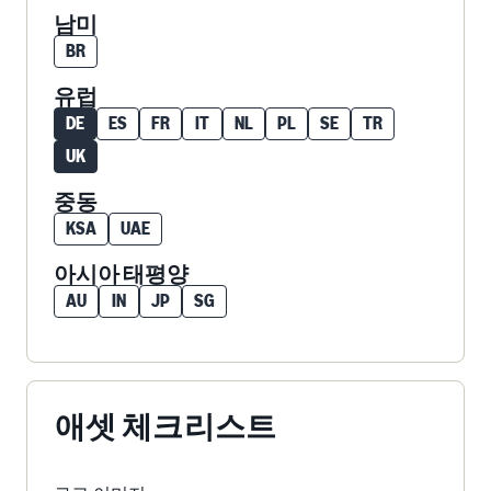
남미
BR
유럽
DE
ES
FR
IT
NL
PL
SE
TR
UK
중동
KSA
UAE
아시아 태평양
AU
IN
JP
SG
애셋 체크리스트