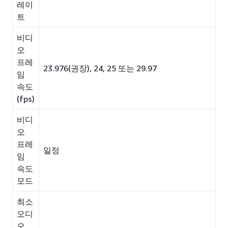
레이
트
비디
오
프레
23.976(권장), 24, 25 또는 29.97
임
속도
(fps)
비디
오
프레
일정
임
속도
모드
최소
오디
오