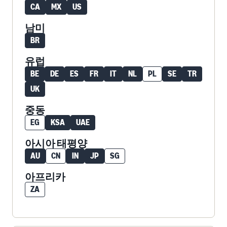
CA
MX
US
남미
BR
유럽
BE
DE
ES
FR
IT
NL
PL
SE
TR
UK
중동
EG
KSA
UAE
아시아 태평양
AU
CN
IN
JP
SG
아프리카
ZA